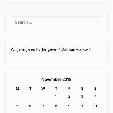
SEARCH
FOR:
Wil je mij een koffie geven? Dat kan via Ko-Fi
November 2018
M
T
W
T
F
S
S
1
2
3
4
5
6
7
8
9
10
11