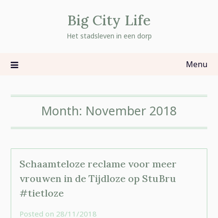
Skip
Big City Life
to
content
Het stadsleven in een dorp
Menu
Month:
November 2018
Schaamteloze reclame voor meer
vrouwen in de Tijdloze op StuBru
#tietloze
Posted on
28/11/2018
by