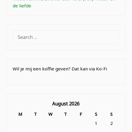
de liefde
SEARCH
FOR:
Wil je mij een koffie geven? Dat kan via Ko-Fi
August 2026
M
T
W
T
F
S
S
1
2