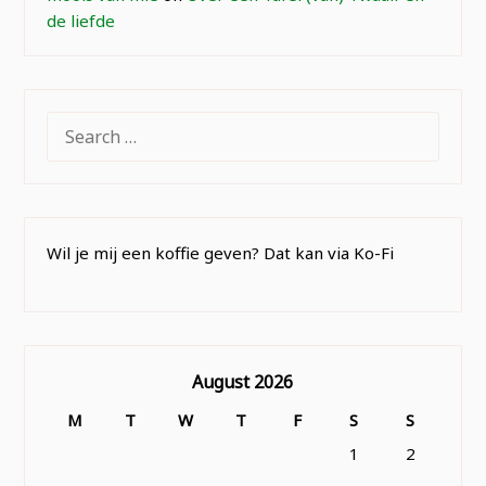
de liefde
SEARCH
FOR:
Wil je mij een koffie geven? Dat kan via Ko-Fi
August 2026
M
T
W
T
F
S
S
1
2