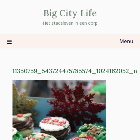
Skip
Big City Life
to
content
Het stadsleven in een dorp
Menu
11350759_543724475785574_1024162052_n