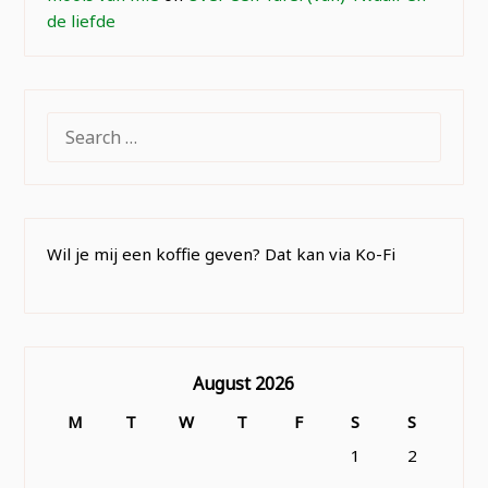
de liefde
SEARCH
FOR:
Wil je mij een koffie geven? Dat kan via Ko-Fi
August 2026
M
T
W
T
F
S
S
1
2