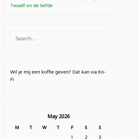
Twaalf en de liefde
SEARCH
FOR:
Wil je mij een koffie geven? Dat kan via Ko-
Fi
May 2026
M
T
W
T
F
S
S
1
2
3