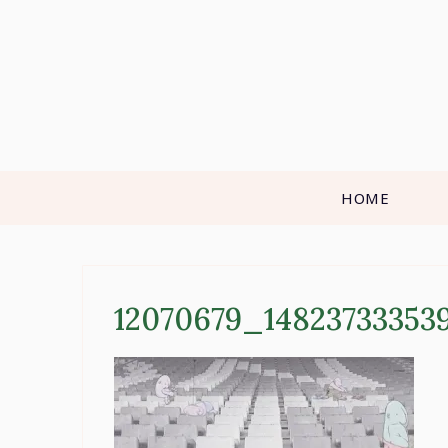
Skip
to
content
HOME
12070679_14823733353