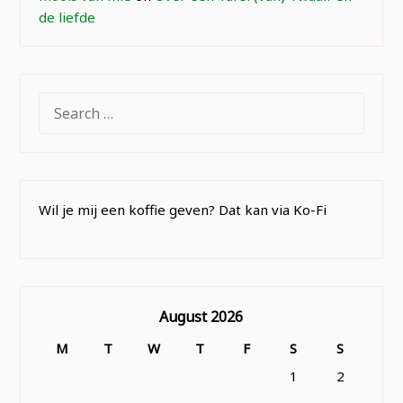
de liefde
SEARCH
FOR:
Wil je mij een koffie geven? Dat kan via Ko-Fi
August 2026
M
T
W
T
F
S
S
1
2