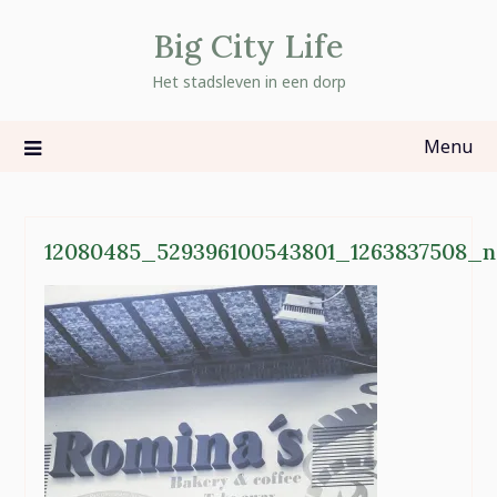
Skip
Big City Life
to
content
Het stadsleven in een dorp
Menu
12080485_529396100543801_1263837508_n