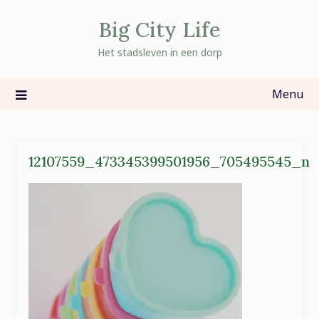
Skip
Big City Life
to
content
Het stadsleven in een dorp
Menu
12107559_473345399501956_705495545_n