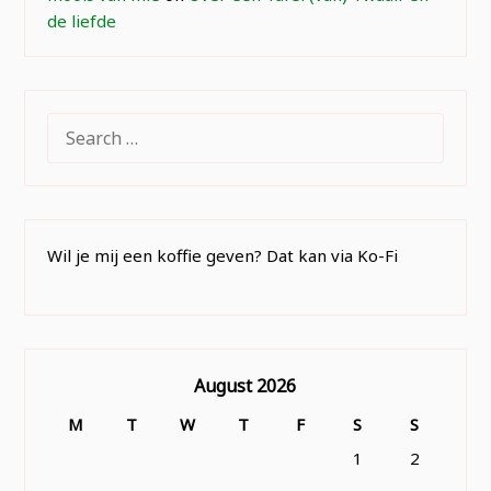
de liefde
SEARCH
FOR:
Wil je mij een koffie geven? Dat kan via Ko-Fi
August 2026
M
T
W
T
F
S
S
1
2