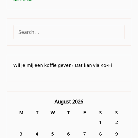
SEARCH
FOR:
Wil je mij een koffie geven? Dat kan via Ko-Fi
August 2026
M
T
W
T
F
S
S
1
2
3
4
5
6
7
8
9