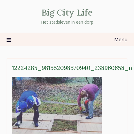
Skip
Big City Life
to
content
Het stadsleven in een dorp
Menu
12224285_981552098570940_238960658_n