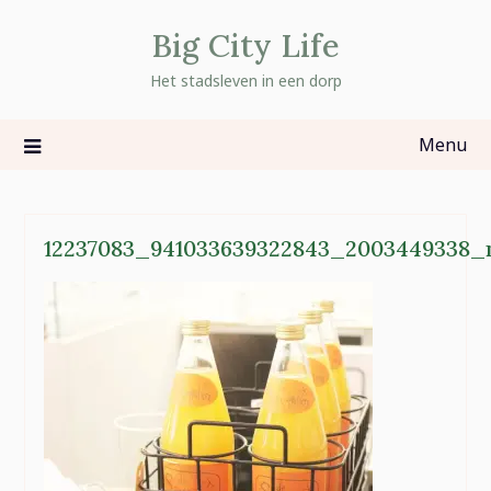
Skip
Big City Life
to
content
Het stadsleven in een dorp
Menu
12237083_941033639322843_2003449338_