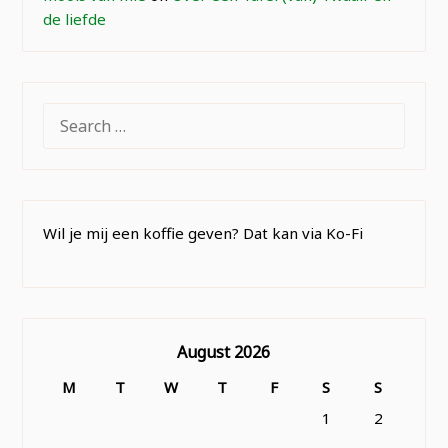
de liefde
SEARCH
FOR:
Wil je mij een koffie geven? Dat kan via Ko-Fi
August 2026
M
T
W
T
F
S
S
1
2