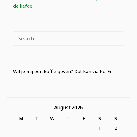
de liefde
SEARCH
FOR:
Wil je mij een koffie geven? Dat kan via Ko-Fi
August 2026
M
T
W
T
F
S
S
1
2