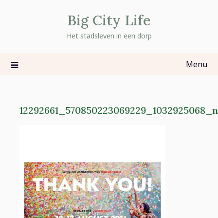
Skip
Big City Life
to
content
Het stadsleven in een dorp
Menu
12292661_570850223069229_1032925068_n