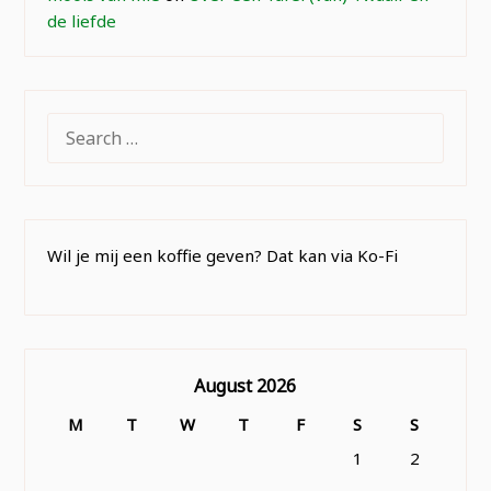
de liefde
SEARCH
FOR:
Wil je mij een koffie geven? Dat kan via Ko-Fi
August 2026
M
T
W
T
F
S
S
1
2