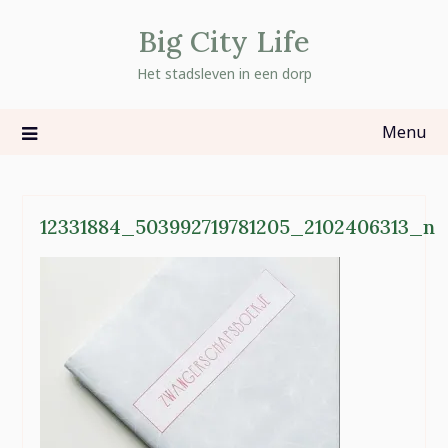
Skip
Big City Life
to
content
Het stadsleven in een dorp
Menu
12331884_503992719781205_2102406313_n