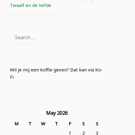
Twaalf en de liefde
SEARCH
FOR:
Wil je mij een koffie geven? Dat kan via Ko-
Fi
May 2026
M
T
W
T
F
S
S
1
2
3