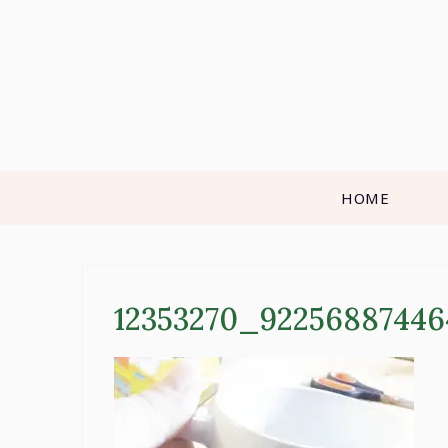
Skip
to
content
HOME
12353270_9225688744