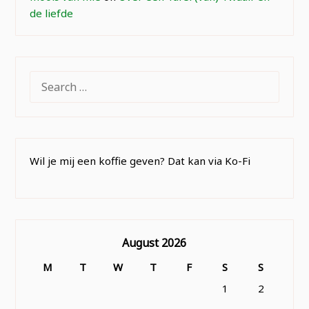
de liefde
SEARCH
FOR:
Wil je mij een koffie geven? Dat kan via Ko-Fi
August 2026
M
T
W
T
F
S
S
1
2