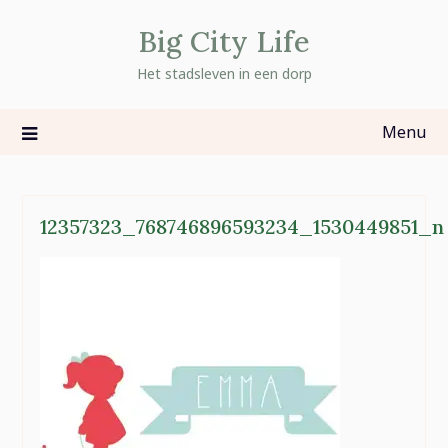
Skip
Big City Life
to
content
Het stadsleven in een dorp
Menu
12357323_768746896593234_1530449851_n