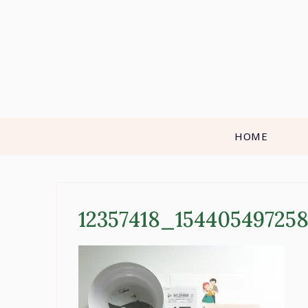
Skip
to
content
HOME
12357418_15440549725