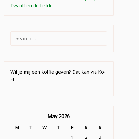
Twaalf en de liefde
SEARCH
FOR:
Wil je mij een koffie geven? Dat kan via Ko-
Fi
May 2026
M
T
W
T
F
S
S
1
2
3