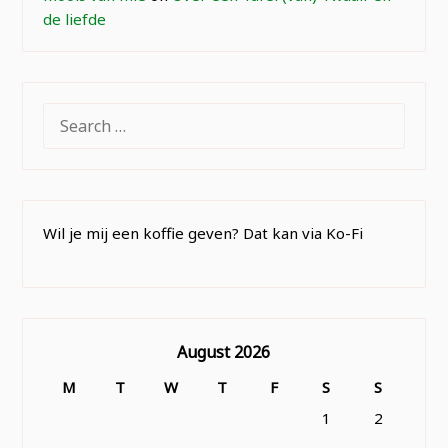
de liefde
SEARCH
FOR:
Wil je mij een koffie geven? Dat kan via Ko-Fi
August 2026
M
T
W
T
F
S
S
1
2