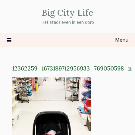
Skip
Big City Life
to
content
Het stadsleven in een dorp
Menu
12362259_1673189712956933_769050598_n