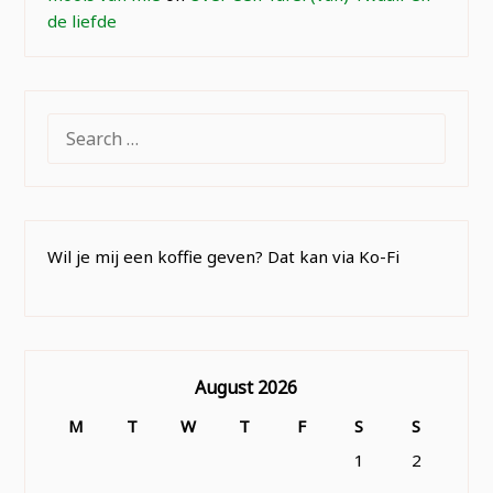
de liefde
SEARCH
FOR:
Wil je mij een koffie geven? Dat kan via Ko-Fi
August 2026
M
T
W
T
F
S
S
1
2