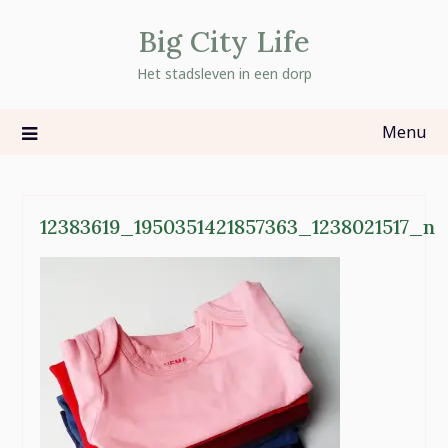
Skip
Big City Life
to
content
Het stadsleven in een dorp
Menu
12383619_1950351421857363_1238021517_n