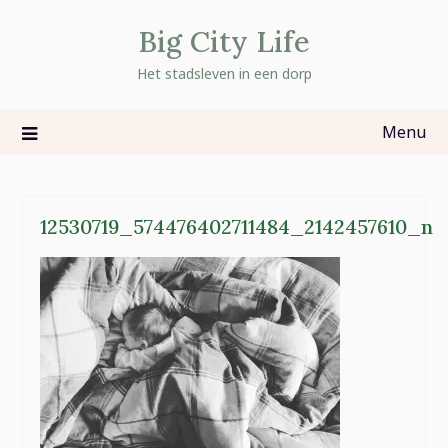
Skip
Big City Life
to
content
Het stadsleven in een dorp
Menu
12530719_574476402711484_2142457610_n