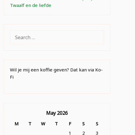
Twaalf en de liefde
SEARCH
FOR:
Wil je mij een koffie geven? Dat kan via Ko-
Fi
May 2026
M
T
W
T
F
S
S
1
2
3