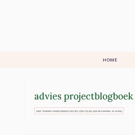
Skip
to
content
HOME
advies projectblogboek