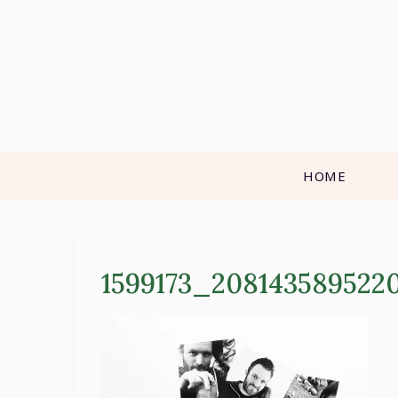
Skip
to
content
HOME
1599173_208143589522