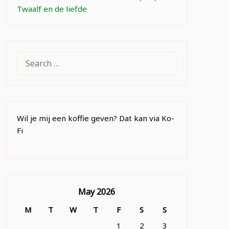
Twaalf en de liefde
SEARCH
FOR:
Wil je mij een koffie geven? Dat kan via Ko-
Fi
May 2026
M
T
W
T
F
S
S
1
2
3