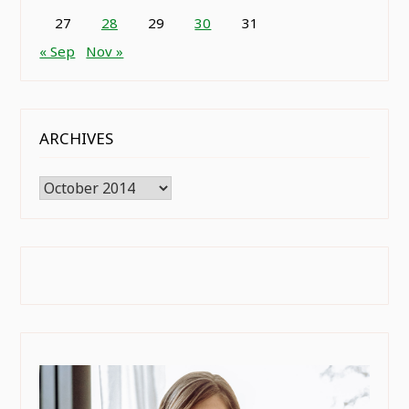
27
28
29
30
31
« Sep
Nov »
ARCHIVES
Archives