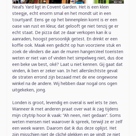
Neal’s Yard ligt in Covent Garden. Het is een klein
steegje, echt enorm smal en het mondt uit in een
‘courtyard’. Eens ge op het binnenplein komt is er een
oase van rust en kleur, dat gelooft ge niet tenzij ge er
echt staat. De pizza dat ze daar verkopen kan ik u
aanraden, hoogst persoonlijk getest. En drinkt er een
koffie ook. Maak een gedicht op hun voorziene stuk en
zoek de vlinders die aan de muren hangen.Veel toeristen
weten er niet van of vinden het simpelweg niet, dus doe
een beke uw best, oké? Laat u niet kennen. Gij gaat dat
vinden, ik ben er zeker van. In het allerslechtste geval:
de straten errond zijn bezaaid met de ene ongewone
winkel na de andere. Wij hebben daar nogal ons ogen
uitgekeken, jong.
Londen is groot, levendig en overal is wel iets te zien.
Wanneer ik met anderen praat over wat ik zag tijdens
mijn citytrip hoor ik vaak: “Ah neen, niet gedaan”. Soms
weten mensen niet waarover ik spreek, terwijl ze er zelf
een week waren. Daarom dat ik dus deze oplijst. Het
zijn misschien niet de cliché plekken en ge vindt ze niet