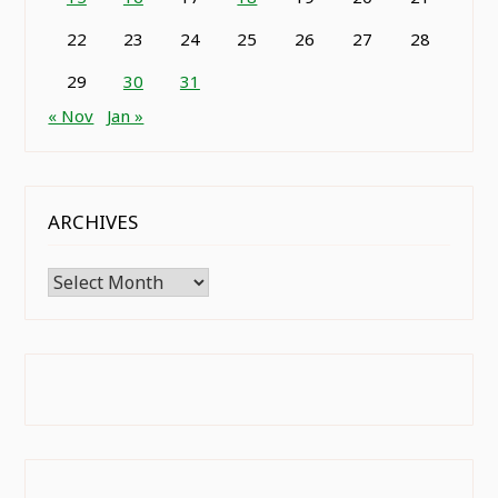
22
23
24
25
26
27
28
29
30
31
« Nov
Jan »
ARCHIVES
Archives