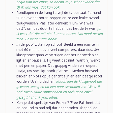
begin van het einde, zo noemt mijn schoonvader dat.
Of ik was moe, dat kan ook.
Rondlopen in de living terwijl de tv opstaat. Iemand
“Fijne avond” horen zeggen en ze een leuke avond
terugwensen. Pas later denken: “Huh? Wie was
dat?”, om dat door te hebben dat het de tv was.
Ja,
ik weet dat die mij niet kunnen horen. Normaal gezien
toch. Ge weet maar nooit.
In de ‘pool’ zitten op school. Beeld u één ruimte in
met 60 man en evenveel computers, daar dus. Uw
klasgenoot gaan verwittigen dat het netwerk plat
ligt en er pauze is. Hij weet dat niet, want hij werkt
met pen en papier. Dat grappig vinden en roepen:
“Haja, uw spel ligt nooit plat hé!”. Merken hoeveel
blikken er plots op je gericht zijn en een beetje rood
worden. Uzelf uitlachen.
Kudos aan de klasgenoot die
gewoon zweeg en na een paar seconden zei: “Wow, ik
had zoveel vuile antwoorden en toch geen enkel
gezegd.” Thank you, Jebus.
Ken je dat spelletje van Frozen? ‘Free Fall’ heet dat
en ons Indira had mij dat aangeraden. Ik speel de