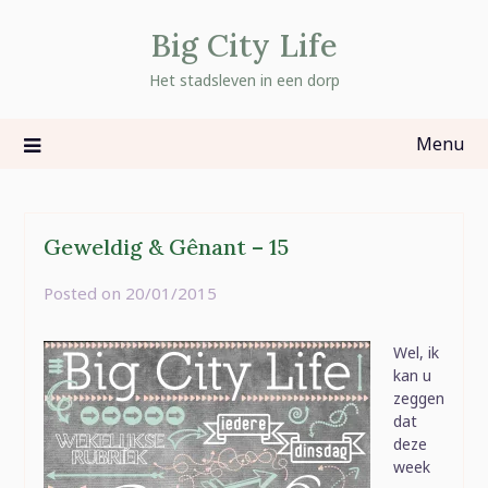
Skip
Big City Life
to
content
Het stadsleven in een dorp
Menu
Geweldig & Gênant – 15
Posted on
20/01/2015
by
rominatje
Wel, ik
kan u
zeggen
dat
deze
week