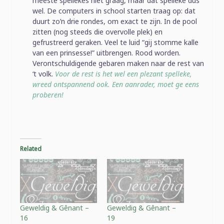
meeste spellekes niet graag, maar dat spelleke dus
wel. De computers in school starten traag op: dat
duurt zo’n drie rondes, om exact te zijn. In de pool
zitten (nog steeds die overvolle plek) en
gefrustreerd geraken. Veel te luid “gij stomme kalle
van een prinsesse!” uitbrengen. Rood worden.
Verontschuldigende gebaren maken naar de rest van
‘t volk.
Voor de rest is het wel een plezant spelleke,
wreed ontspannend ook. Een aanrader, moet ge eens
proberen!
Related
Geweldig & Gênant –
Geweldig & Gênant –
16
19