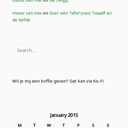
moois van mie
on
Ge zwijgt.
moois van mie
on
Over een Tafel (van) Twaalf en
de liefde
SEARCH
FOR:
Wil je mij een koffie geven? Dat kan via Ko-Fi
January 2015
M
T
W
T
F
S
S