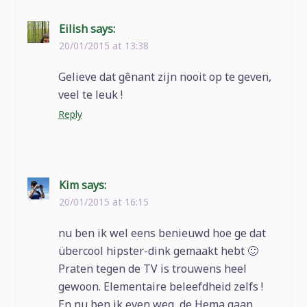
Eilish
says:
20/01/2015 at 13:38
Gelieve dat gênant zijn nooit op te geven,
veel te leuk !
Reply
Kim
says:
20/01/2015 at 16:15
nu ben ik wel eens benieuwd hoe ge dat
übercool hipster-dink gemaakt hebt 🙂
Praten tegen de TV is trouwens heel
gewoon. Elementaire beleefdheid zelfs !
En nu ben ik even weg, de Hema gaan