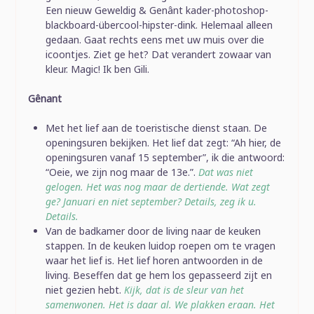
Een nieuw Geweldig & Genânt kader-photoshop-
blackboard-übercool-hipster-dink. Helemaal alleen
gedaan. Gaat rechts eens met uw muis over die
icoontjes. Ziet ge het? Dat verandert zowaar van
kleur. Magic! Ik ben Gili.
Gênant
Met het lief aan de toeristische dienst staan. De
openingsuren bekijken. Het lief dat zegt: “Ah hier, de
openingsuren vanaf 15 september”, ik die antwoord:
“Oeie, we zijn nog maar de 13e.”.
Dat was niet
gelogen. Het was nog maar de dertiende. Wat zegt
ge? Januari en niet september? Details, zeg ik u.
Details.
Van de badkamer door de living naar de keuken
stappen. In de keuken luidop roepen om te vragen
waar het lief is. Het lief horen antwoorden in de
living. Beseffen dat ge hem los gepasseerd zijt en
niet gezien hebt.
Kijk, dat is de sleur van het
samenwonen. Het is daar al. We plakken eraan. Het