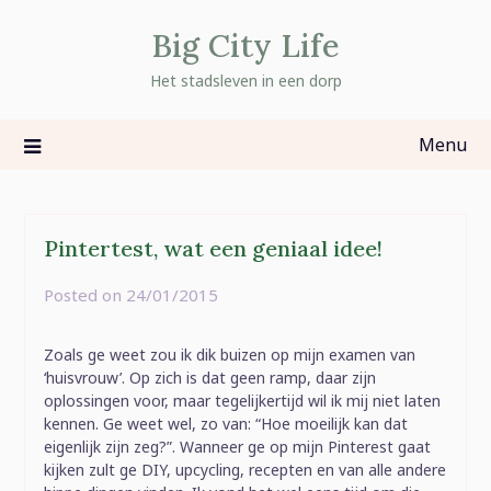
Skip
Big City Life
to
content
Het stadsleven in een dorp
Menu
Pintertest, wat een geniaal idee!
Posted on
24/01/2015
by
rominatje
Zoals ge weet zou ik dik buizen op mijn examen van
‘huisvrouw’. Op zich is dat geen ramp, daar zijn
oplossingen voor, maar tegelijkertijd wil ik mij niet laten
kennen. Ge weet wel, zo van: “Hoe moeilijk kan dat
eigenlijk zijn zeg?”. Wanneer ge op mijn Pinterest gaat
kijken zult ge DIY, upcycling, recepten en van alle andere