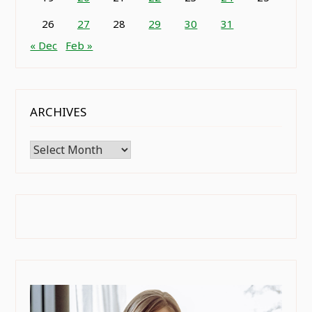
26
27
28
29
30
31
« Dec
Feb »
ARCHIVES
Archives