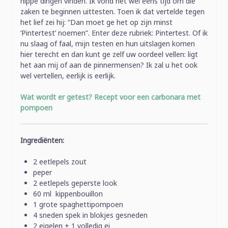
hippe dingen vinden. Ik vond het wel eens tijd om die
zaken te beginnen uittesten. Toen ik dat vertelde tegen
het lief zei hij: “Dan moet ge het op zijn minst
‘Pintertest’ noemen”. Enter deze rubriek: Pintertest. Of ik
nu slaag of faal, mijn testen en hun uitslagen komen
hier terecht en dan kunt ge zelf uw oordeel vellen: ligt
het aan mij of aan de pinnermensen? Ik zal u het ook
wel vertellen, eerlijk is eerlijk.
Wat wordt er getest? Recept voor een carbonara met
pompoen
Ingrediënten:
2 eetlepels zout
peper
2 eetlepels geperste look
60 ml kippenbouillon
1 grote spaghettipompoen
4 sneden spek in blokjes gesneden
2 eigelen + 1 volledig ei