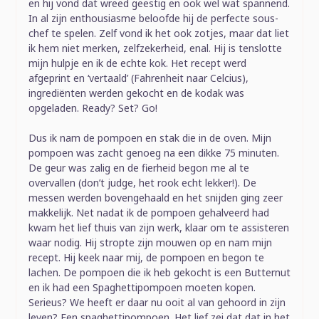
en hij vond dat wreed geestig en ook wel wat spannend.
In al zijn enthousiasme beloofde hij de perfecte sous-
chef te spelen. Zelf vond ik het ook zotjes, maar dat liet
ik hem niet merken, zelfzekerheid, enal. Hij is tenslotte
mijn hulpje en ik de echte kok. Het recept werd
afgeprint en ‘vertaald’ (Fahrenheit naar Celcius),
ingrediënten werden gekocht en de kodak was
opgeladen. Ready? Set? Go!
Dus ik nam de pompoen en stak die in de oven. Mijn
pompoen was zacht genoeg na een dikke 75 minuten.
De geur was zalig en de fierheid begon me al te
overvallen (don’t judge, het rook echt lekker!). De
messen werden bovengehaald en het snijden ging zeer
makkelijk. Net nadat ik de pompoen gehalveerd had
kwam het lief thuis van zijn werk, klaar om te assisteren
waar nodig. Hij stropte zijn mouwen op en nam mijn
recept. Hij keek naar mij, de pompoen en begon te
lachen. De pompoen die ik heb gekocht is een Butternut
en ik had een Spaghettipompoen moeten kopen.
Serieus? We heeft er daar nu ooit al van gehoord in zijn
leven? Een spaghettipompoen. Het lief zei dat dat in het