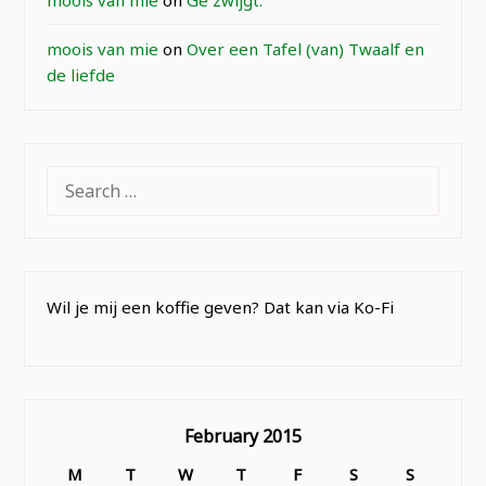
moois van mie
on
Over een Tafel (van) Twaalf en
de liefde
SEARCH
FOR:
Wil je mij een koffie geven? Dat kan via Ko-Fi
February 2015
M
T
W
T
F
S
S