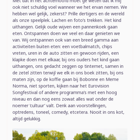
Met dat in het achterhoofd moet ge weten dat ik mij
ook niet schuldig voel wanneer we het ervan nemen. We
hebben wel gelijk, zekerst? Prille dertigers en de wereld
als onze speelplek. Lachen en foto’s trekken. Het kind
uithangen. Gelijk oude wijven een pannenkoek gaan
eten. Ontspannen doen we veel en daar genieten we
van. Wij ontspannen ook van een breed gamma aan
activiteiten buiten eten: een voetbalmatch, chips
vreten, uren in de auto zitten en gewoon rijden, een
klapke doen met elkaar, bij ons ouders het kind gaan
uithangen, ons gedacht zeggen op tinternet, samen in
de zetel zitten terwijl we elk in ons boek zitten, bij ons
maten zijn, op de koffie gaan bij Bobonne en Meme
Norma, niet sporten, kijken naar het Eurovision
Songfestival of andere programma’s met een hoog
niveau en dan nog eens zowat alles wat onder de
noemer ‘cultuur’ valt. Denk aan voorstellingen,
optredens, toneel, comedy, etcetera. Nooit in ons kot,
altijd gelukkig.