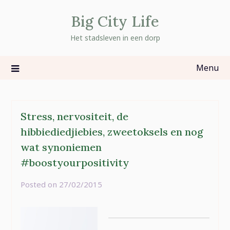
Skip
Big City Life
to
content
Het stadsleven in een dorp
Menu
Stress, nervositeit, de
hibbiediedjiebies, zweetoksels en nog
wat synoniemen
#boostyourpositivity
Posted on
27/02/2015
by
rominatje