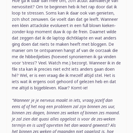
Hoe ga ik daar dan mee om, zo’n acuut aanvalletje van
nervositeit? Om te beginnen heb ik het rap door dat ik
loop te stressen. Soms kan ik daar ook van genieten,
zo’n shot zenuwen. Ge voelt dan dat ge leeft. Wanneer
een klein attackske evolueert in een full blown kieken-
zonder-kop moment duw ik op de frein. Daarnet wilde
dat zeggen dat ik de laptop dichtklapte en wat anders
ging doen dat niets te maken heeft met bloggen. De
manier om te ontspannen hangt af van de oorzaak die
me de hibbedjiebies (hoeveel synoniemen ik ga vinden
voor ‘stress’? Veel. Watch me.) bezorgt. Wanneer ik in de
file sta kan ik precies niet echt iets anders gaan doen
hé? Wel, er is een vraag die ik mezelf altijd stel. Het is
iets wat ik ergens ooit gehoord of gelezen heb en dat
me altijd is bijgebleven. Klaar? Komt-ie!
“Wanneer je je nerveus maakt in iets, vraag jezelf dan
eens af of het nog een probleem zal zijn binnen zes uur,
binnen zes dagen, binnen zes weken of binnen zes maand.
Je zal zien dat quasi alles opgelost is voor de zes-weken
termijn en is uzelf opvreten het dan waard geweest? Als
het binnen zes weken of maanden niet opgelost is, hoe