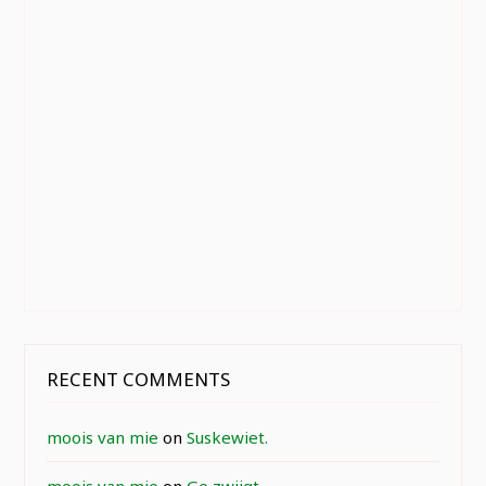
RECENT COMMENTS
moois van mie
on
Suskewiet.
moois van mie
on
Ge zwijgt.