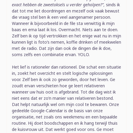
exact hebben de zweetoksels u verder geholpen?”,
sinds ik
dat tot me liet doordringen en mezelf ook vaak bewust
die vraag stel ben ik een veel aangenamer persoon.
Wanneer ik bijvoorbeeld in de file sta verwittig ik mijn
baas en erna laat ik los. Overmacht. Niets aan te doen.
Zelf ben ik op tijd vertrokken en het enige wat nu in mijn
kunnen ligt is foto’s nemen, koffie drinken of meekwelen
met de radio. Dat zijn dan ook de dingen die ik doe,
soms zelfs een combinatie ervan. YOLO.
Het lief is rationeler dan rationeel. Die schat een situatie
in, zoekt het overzicht en stelt logische oplossingen
voor. Zelf ben ik ook zo geworden, door het leven. Ge
zoudt ervan verschieten hoe ge leert relativeren
wanneer uw huis ooit is afgebrand. Tot die dag wist ik
niet eens dat er zo’n manier van relativeren bestond.
Dat helpt natuurlijk wel om mijn cool te bewaren. Onze
gedeelde Google-Calendar is de basis van onze
organisatie, net zoals ons weekmenu en een bepaalde
routine. Hij doet boodschappen en ik hang terwijl thuis
de kuisvrouw uit. Dat werkt goed voor ons. Ge moet