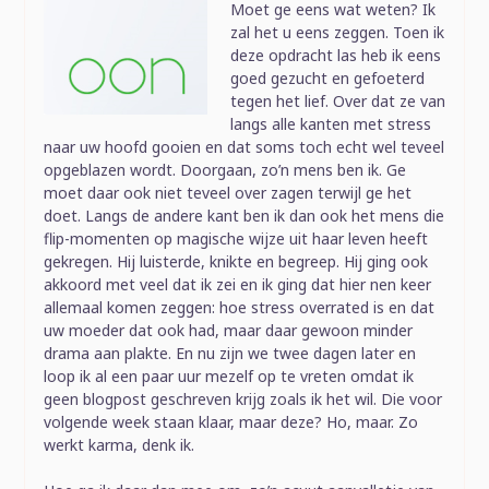
Moet ge eens wat weten? Ik
zal het u eens zeggen. Toen ik
deze opdracht las heb ik eens
goed gezucht en gefoeterd
tegen het lief. Over dat ze van
langs alle kanten met stress
naar uw hoofd gooien en dat soms toch echt wel teveel
opgeblazen wordt. Doorgaan, zo’n mens ben ik. Ge
moet daar ook niet teveel over zagen terwijl ge het
doet. Langs de andere kant ben ik dan ook het mens die
flip-momenten op magische wijze uit haar leven heeft
gekregen. Hij luisterde, knikte en begreep. Hij ging ook
akkoord met veel dat ik zei en ik ging dat hier nen keer
allemaal komen zeggen: hoe stress overrated is en dat
uw moeder dat ook had, maar daar gewoon minder
drama aan plakte. En nu zijn we twee dagen later en
loop ik al een paar uur mezelf op te vreten omdat ik
geen blogpost geschreven krijg zoals ik het wil. Die voor
volgende week staan klaar, maar deze? Ho, maar. Zo
werkt karma, denk ik.