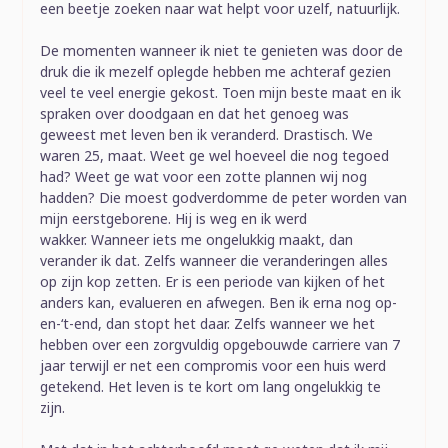
een beetje zoeken naar wat helpt voor uzelf, natuurlijk.
De momenten wanneer ik niet te genieten was door de
druk die ik mezelf oplegde hebben me achteraf gezien
veel te veel energie gekost. Toen mijn beste maat en ik
spraken over doodgaan en dat het genoeg was
geweest met leven ben ik veranderd. Drastisch. We
waren 25, maat. Weet ge wel hoeveel die nog tegoed
had? Weet ge wat voor een zotte plannen wij nog
hadden? Die moest godverdomme de peter worden van
mijn eerstgeborene. Hij is weg en ik werd
wakker. Wanneer iets me ongelukkig maakt, dan
verander ik dat. Zelfs wanneer die veranderingen alles
op zijn kop zetten. Er is een periode van kijken of het
anders kan, evalueren en afwegen. Ben ik erna nog op-
en-‘t-end, dan stopt het daar. Zelfs wanneer we het
hebben over een zorgvuldig opgebouwde carriere van 7
jaar terwijl er net een compromis voor een huis werd
getekend. Het leven is te kort om lang ongelukkig te
zijn.