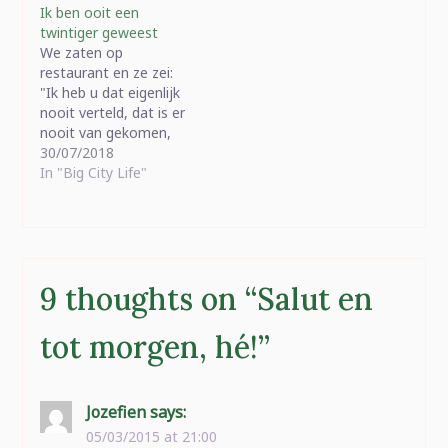
Ik ben ooit een
twintiger geweest
We zaten op
restaurant en ze zei:
"Ik heb u dat eigenlijk
nooit verteld, dat is er
nooit van gekomen,
maar ik heb eens een
30/07/2018
blogpost gelezen van u
In "Big City Life"
over iets dat Emma
aan had en ik dacht
"Neen Romina, dat zijt
gij niet", want uw
sterkte is niet per…
9 thoughts on “
Salut en
tot morgen, hé!
”
Jozefien
says:
05/03/2015 at 21:00