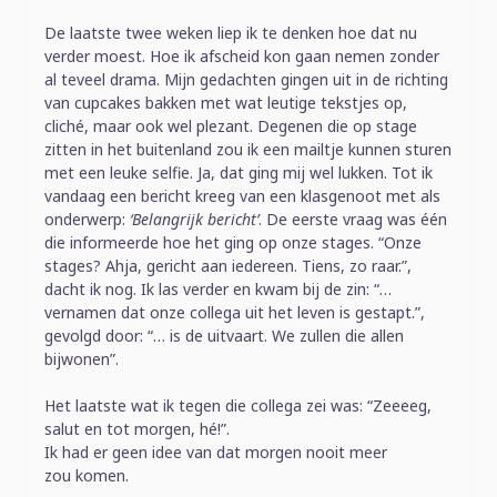
De laatste twee weken liep ik te denken hoe dat nu
verder moest. Hoe ik afscheid kon gaan nemen zonder
al teveel drama. Mijn gedachten gingen uit in de richting
van cupcakes bakken met wat leutige tekstjes op,
cliché, maar ook wel plezant. Degenen die op stage
zitten in het buitenland zou ik een mailtje kunnen sturen
met een leuke selfie. Ja, dat ging mij wel lukken. Tot ik
vandaag een bericht kreeg van een klasgenoot met als
onderwerp:
‘Belangrijk bericht’
. De eerste vraag was één
die informeerde hoe het ging op onze stages. “Onze
stages? Ahja, gericht aan iedereen. Tiens, zo raar.”,
dacht ik nog. Ik las verder en kwam bij de zin: “…
vernamen dat onze collega uit het leven is gestapt.”,
gevolgd door: “… is de uitvaart. We zullen die allen
bijwonen”.
Het laatste wat ik tegen die collega zei was: “Zeeeeg,
salut en tot morgen, hé!”.
Ik had er geen idee van dat morgen nooit meer
zou komen.