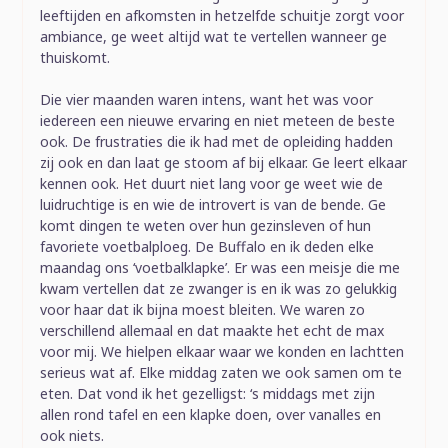
leeftijden en afkomsten in hetzelfde schuitje zorgt voor
ambiance, ge weet altijd wat te vertellen wanneer ge
thuiskomt.
Die vier maanden waren intens, want het was voor
iedereen een nieuwe ervaring en niet meteen de beste
ook. De frustraties die ik had met de opleiding hadden
zij ook en dan laat ge stoom af bij elkaar. Ge leert elkaar
kennen ook. Het duurt niet lang voor ge weet wie de
luidruchtige is en wie de introvert is van de bende. Ge
komt dingen te weten over hun gezinsleven of hun
favoriete voetbalploeg. De Buffalo en ik deden elke
maandag ons ‘voetbalklapke’. Er was een meisje die me
kwam vertellen dat ze zwanger is en ik was zo gelukkig
voor haar dat ik bijna moest bleiten. We waren zo
verschillend allemaal en dat maakte het echt de max
voor mij. We hielpen elkaar waar we konden en lachtten
serieus wat af. Elke middag zaten we ook samen om te
eten. Dat vond ik het gezelligst: ‘s middags met zijn
allen rond tafel en een klapke doen, over vanalles en
ook niets.