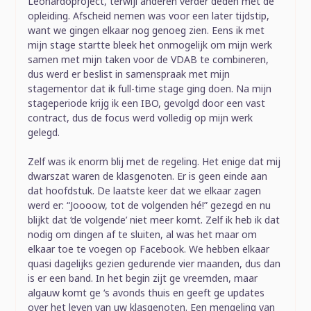
Leonardoproject, terwijl anderen verder deden met de
opleiding. Afscheid nemen was voor een later tijdstip,
want we gingen elkaar nog genoeg zien. Eens ik met
mijn stage startte bleek het onmogelijk om mijn werk
samen met mijn taken voor de VDAB te combineren,
dus werd er beslist in samenspraak met mijn
stagementor dat ik full-time stage ging doen. Na mijn
stageperiode krijg ik een IBO, gevolgd door een vast
contract, dus de focus werd volledig op mijn werk
gelegd.
Zelf was ik enorm blij met de regeling. Het enige dat mij
dwarszat waren de klasgenoten. Er is geen einde aan
dat hoofdstuk. De laatste keer dat we elkaar zagen
werd er: “Joooow, tot de volgenden hé!” gezegd en nu
blijkt dat ‘de volgende’ niet meer komt. Zelf ik heb ik dat
nodig om dingen af te sluiten, al was het maar om
elkaar toe te voegen op Facebook. We hebben elkaar
quasi dagelijks gezien gedurende vier maanden, dus dan
is er een band. In het begin zijt ge vreemden, maar
algauw komt ge ‘s avonds thuis en geeft ge updates
over het leven van uw klasgenoten. Een mengeling van