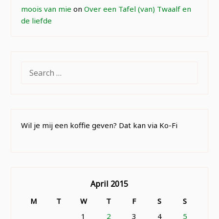
moois van mie
on
Over een Tafel (van) Twaalf en
de liefde
SEARCH
FOR:
Wil je mij een koffie geven? Dat kan via Ko-Fi
April 2015
M
T
W
T
F
S
S
1
2
3
4
5