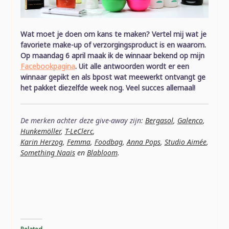
Wat moet je doen om kans te maken? Vertel mij wat je
favoriete make-up of verzorgingsproduct is en waarom.
Op maandag 6 april maak ik de winnaar bekend op mijn
Facebookpagina
. Uit alle antwoorden wordt er een
winnaar gepikt en als bpost wat meewerkt ontvangt ge
het pakket diezelfde week nog. Veel succes allemaal!
De merken achter deze give-away zijn:
Bergasol
,
Galenco
,
Hunkemöller
,
T-LeClerc
,
Karin Herzog
,
Femma
,
Foodbag
,
Anna Pops
,
Studio Aimée
,
Something Naais
en
Blabloom
.