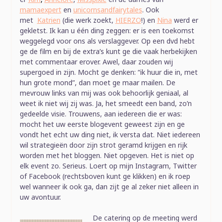
mamaexpert
en
unicornsandfairytales
. Ook
met
Katrien
(die werk zoekt,
HIERZO
!) en
Nina
werd er
gekletst. Ik kan u één ding zeggen: er is een toekomst
weggelegd voor ons als verslaggever. Op een dvd hebt
ge de film en bij de extra’s kunt ge die vaak herbekijken
met commentaar erover. Awel, daar zouden wij
supergoed in zijn. Mocht ge denken: “ik huur die in, met
hun grote mond”, dan moet ge maar mailen. De
mevrouw links van mij was ook behoorlijk geniaal, al
weet ik niet wij zij was. Ja, het smeedt een band, zo’n
gedeelde visie. Trouwens, aan iedereen die er was:
mocht het uw eerste blogevent geweest zijn en ge
vondt het echt uw ding niet, ik versta dat. Niet iedereen
wil strategieën door zijn strot geramd krijgen en rijk
worden met het bloggen. Niet opgeven. Het is niet op
elk event zo. Serieus. Loert op mijn Instagram, Twitter
of Facebook (rechtsboven kunt ge klikken) en ik roep
wel wanneer ik ook ga, dan zijt ge al zeker niet alleen in
uw avontuur.
De catering op de meeting werd