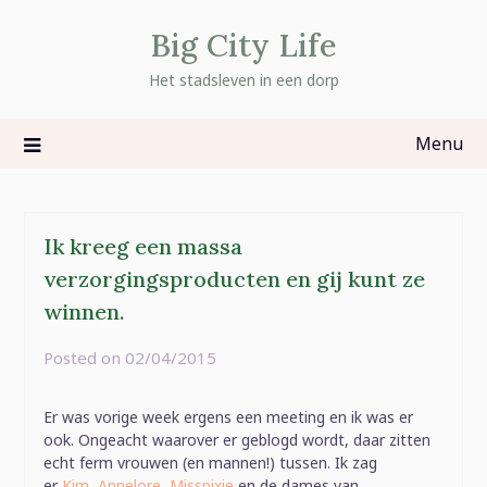
Skip
Big City Life
to
content
Het stadsleven in een dorp
Menu
Ik kreeg een massa
verzorgingsproducten en gij kunt ze
winnen.
Posted on
02/04/2015
by
rominatje
Er was vorige week ergens een meeting en ik was er
ook. Ongeacht waarover er geblogd wordt, daar zitten
echt ferm vrouwen (en mannen!) tussen. Ik zag
er
Kim
,
Annelore
,
Misspixie
en de dames van