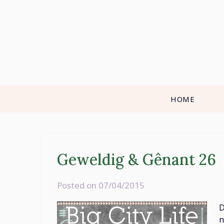
Skip
to
content
HOME
Geweldig & Gênant 26
Posted on
07/04/2015
by
rominatje
D
n