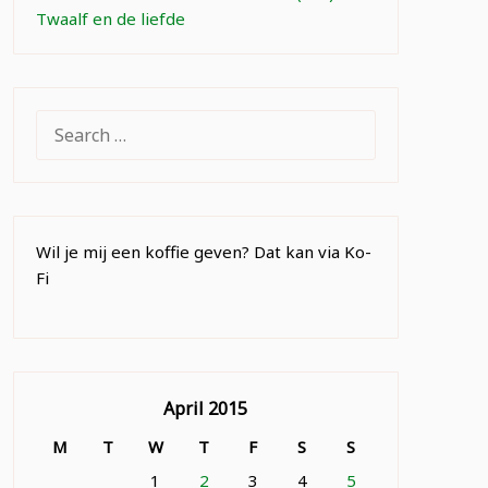
Twaalf en de liefde
SEARCH
FOR:
Wil je mij een koffie geven? Dat kan via Ko-
Fi
April 2015
M
T
W
T
F
S
S
1
2
3
4
5