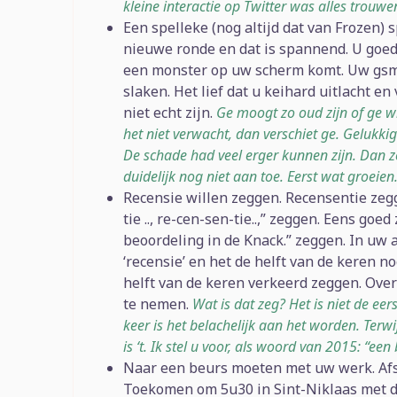
kleine interactie op Twitter was alles trouwe
Een spelleke (nog altijd dat van Frozen) s
nieuwe ronde en dat is spannend. U goed
een monster op uw scherm komt. Uw gsm u
slaken. Het lief dat u keihard uitlacht e
niet echt zijn.
Ge moogt zo oud zijn of ge wi
het niet verwacht, dan verschiet ge. Gelukki
De schade had veel erger kunnen zijn. Dan z
duidelijk nog niet aan toe. Eerst wat groeien
Recensie willen zeggen. Recensentie zegge
tie .., re-cen-sen-tie..,” zeggen. Eens goe
beoordeling in de Knack.” zeggen. In uw
‘recensie’ en het de helft van de keren 
helft van de keren verkeerd zeggen. Ov
te nemen.
Wat is dat zeg? Het is niet de eer
keer is het belachelijk aan het worden. Terwi
is ‘t. Ik stel u voor, als woord van 2015: “
Naar een beurs moeten met uw werk. Afspr
Toekomen om 5u30 in Sint-Niklaas met de