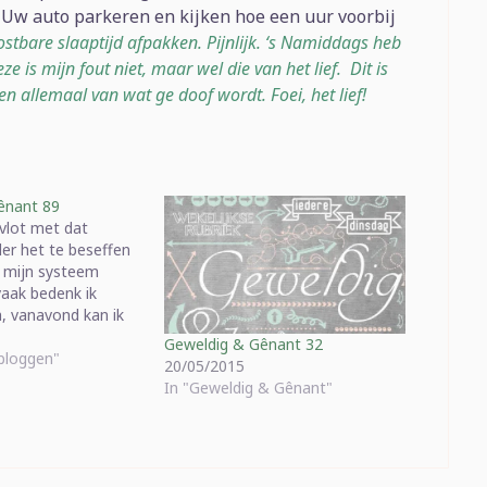
 Uw auto parkeren en kijken hoe een uur voorbij
stbare slaaptijd afpakken. Pijnlijk. ‘s Namiddags heb
e is mijn fout niet, maar wel die van het lief. Dit is
n allemaal van wat ge doof wordt. Foei, het lief!
ênant 89
 vlot met dat
er het te beseffen
n mijn systeem
aak bedenk ik
h, vanavond kan ik
rover eens
Geweldig & Gênant 32
plaats van "als ik
bloggen"
20/05/2015
 kan ik het
In "Geweldig & Gênant"
 hebben over...".
k…