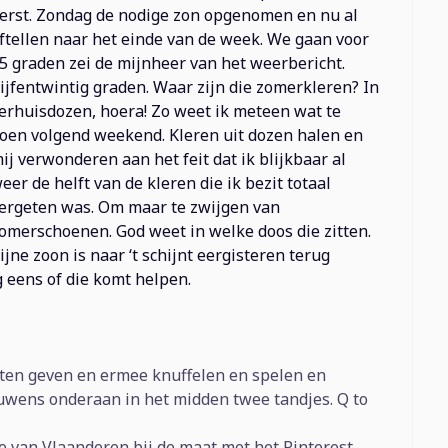
erst. Zondag de nodige zon opgenomen en nu al
ftellen naar het einde van de week. We gaan voor
5 graden zei de mijnheer van het weerbericht.
ijfentwintig graden. Waar zijn die zomerkleren? In
erhuisdozen, hoera! Zo weet ik meteen wat te
oen volgend weekend. Kleren uit dozen halen en
ij verwonderen aan het feit dat ik blijkbaar al
eer de helft van de kleren die ik bezit totaal
ergeten was. Om maar te zwijgen van
omerschoenen. God weet in welke doos die zitten.
ijne zoon is naar ‘t schijnt eergisteren terug
 eens of die komt helpen.
ten geven en ermee knuffelen en spelen en
ouwens onderaan in het midden twee tandjes. Q to
 van Vlaanderen bij de maat met het Pinterest-