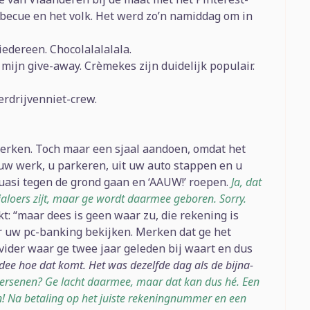
rbecue en het volk. Het werd zo’n namiddag om in
iedereen. Chocolalalalala.
 mijn give-away. Crèmekes zijn duidelijk populair.
erdrijvenniet-crew.
werken. Toch maar een sjaal aandoen, omdat het
r uw werk, u parkeren, uit uw auto stappen en u
uasi tegen de grond gaan en ‘AAUW!’ roepen.
Ja, dat
e jaloers zijt, maar ge wordt daarmee geboren. Sorry.
t: “maar dees is geen waar zu, die rekening is
er uw pc-banking bekijken. Merken dat ge het
vider waar ge twee jaar geleden bij waart en dus
dee hoe dat komt. Het was dezelfde dag als de bijna-
 hersenen? Ge lacht daarmee, maar dat kan dus hé. Een
n! Na betaling op het juiste rekeningnummer en een