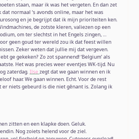
oeten staan, maar ik was het vergeten. En dan zet
k dat normaal ‘s avonds online, maar het was
urosong en je begrijpt dat ik mijn prioriteiten ken.
indmachines, de zotste kleren, valiezen op een
odium, om ter slechtst in het Engels zingen, …
oor geen goud ter wereld zou ik dat feest willen
issen. Zeker weten dat jullie mij dat vergeven.
ebt ge gekeken? Zo zot spannend! ‘Belgium’ als
aatste. Het was precies weer eventjes WK-tijd. Nu
og zaterdag.
Ilse
zegt dat we gaan winnen en ik
eloof haar. We gaan winnen. Echt. Voor de rest
er niets gebeurd is die niet gênant is. Zolang ik
n zitten en een klapke doen. Geluk.
ndin. Nog zoiets helend voor de ziel.
ren, vol fierheid en zenuwen. Cuteness overload!