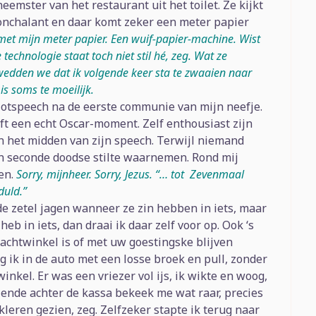
mster van het restaurant uit het toilet. Ze kijkt
nonchalant en daar komt zeker een meter papier
 met mijn meter papier. Een wuif-papier-machine. Wist
technologie staat toch niet stil hé, zeg. Wat ze
edden we dat ik volgende keer sta te zwaaien naar
s soms te moeilijk.
slotspeech na de eerste communie van mijn neefje.
ft een echt Oscar-moment. Zelf enthousiast zijn
n het midden van zijn speech. Terwijl niemand
n seconde doodse stilte waarnemen. Rond mij
len.
Sorry, mijnheer. Sorry, Jezus. “… tot Zevenmaal
duld.”
de zetel jagen wanneer ze zin hebben in iets, maar
heb in iets, dan draai ik daar zelf voor op. Ook ‘s
achtwinkel is of met uw goestingske blijven
ng ik in de auto met een losse broek en pull, zonder
nkel. Er was een vriezer vol ijs, ik wikte en woog,
ende achter de kassa bekeek me wat raar, precies
 kleren gezien, zeg. Zelfzeker stapte ik terug naar