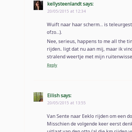
kellysteenlandt
says:
20/05/2015 at 12:34
Wuift naar haar scherm… is teleurgeste
ofzo…).
Nee, serieus, happens to me all the t
rijden.. ligt dat nu aan mij, maar ik vi
stralend weertje met mijn ruitenwisse
Reply
Eilish
says:
20/05/2015 at 13:55
Van Sente naar Eeklo rijden om een doo
Misschien de volgende keer eerst den
uitlaat van den otto (al die km rijden