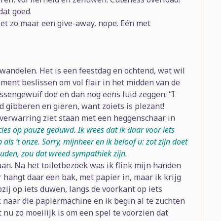
dat goed.
et zo maar een give-away, nope. Eén met
 wandelen. Het is een feestdag en ochtend, wat wil
oment beslissen om vol flair in het midden van de
sessengewuif doe en dan nog eens luid zeggen: “I
gibberen en gieren, want zoiets is plezant!
 verwarring ziet staan met een heggenschaar in
es op pauze geduwd. Ik vrees dat ik daar voor iets
als ‘t onze. Sorry, mijnheer en ik beloof u: zot zijn doet
ouden, zou dat wreed sympathiek zijn.
aan. Na het toiletbezoek was ik flink mijn handen
r hangt daar een bak, met papier in, maar ik krijg
pzij op iets duwen, langs de voorkant op iets
k naar die papiermachine en ik begin al te zuchten
t nu zo moeilijk is om een spel te voorzien dat