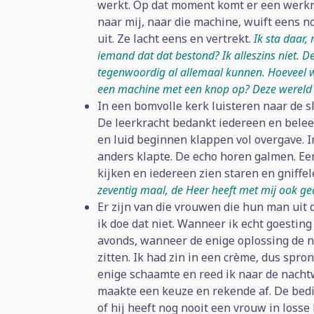
werkt. Op dat moment komt er een werknee
naar mij, naar die machine, wuift eens 
uit. Ze lacht eens en vertrekt.
Ik sta daar,
iemand dat dat bestond? Ik alleszins niet. De 
tegenwoordig al allemaal kunnen. Hoeveel w
een machine met een knop op? Deze wereld i
In een bomvolle kerk luisteren naar de 
De leerkracht bedankt iedereen en belee
en luid beginnen klappen vol overgave. I
anders klapte. De echo horen galmen. Ee
kijken en iedereen zien staren en gniffe
zeventig maal, de Heer heeft met mij ook ge
Er zijn van die vrouwen die hun man uit 
ik doe dat niet. Wanneer ik echt goesting 
avonds, wanneer de enige oplossing de n
zitten. Ik had zin in een crème, dus spro
enige schaamte en reed ik naar de nachtwi
maakte een keuze en rekende af. De bedi
of hij heeft nog nooit een vrouw in losse