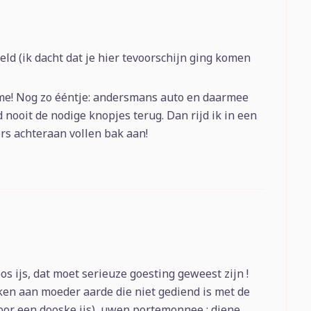
ld (ik dacht dat je hier tevoorschijn ging komen
ime! Nog zo ééntje: andersmans auto en daarmee
nd nooit de nodige knopjes terug. Dan rijd ik in een
rs achteraan vollen bak aan!
s ijs, dat moet serieuze goesting geweest zijn !
ken aan moeder aarde die niet gediend is met de
 voor een dooske ijs), uwen portemonnee : diene