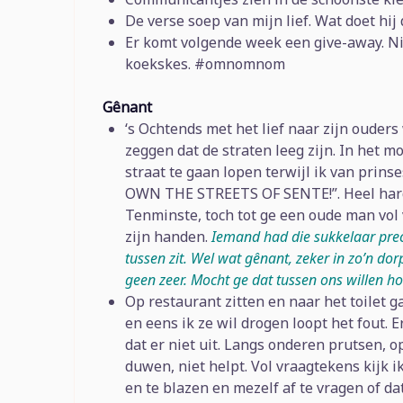
De verse soep van mijn lief. Wat doet hij 
Er komt volgende week een give-away. Ni
koekskes. #omnomnom
Gênant
‘s Ochtends met het lief naar zijn ouders
zeggen dat de straten leeg zijn. In het m
straat te gaan lopen terwijl ik van prin
OWN THE STREETS OF SENTE!”. Heel hard 
Tenminste, toch tot ge een oude man vol
zijn handen.
Iemand had die sukkelaar preci
tussen zit. Wel wat gênant, zeker in zo’n dorp 
geen zeer. Mocht ge dat tussen ons willen h
Op restaurant zitten en naar het toilet g
en eens ik ze wil drogen loopt het fout. E
dat er niet uit. Langs onderen prutsen, o
duwen, niet helpt. Vol vraagtekens kijk i
en te blazen en mezelf af te vragen of da