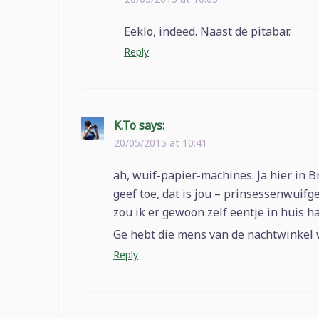
Eeklo, indeed. Naast de pitabar.
Reply
K.To
says:
20/05/2015 at 10:41
ah, wuif-papier-machines. Ja hier in B
geef toe, dat is jou – prinsessenwuifge
zou ik er gewoon zelf eentje in huis 
Ge hebt die mens van de nachtwinkel 
Reply