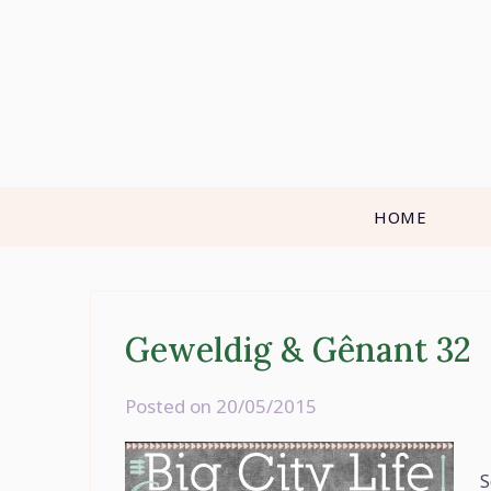
Skip
to
content
HOME
Geweldig & Gênant 32
Posted on
20/05/2015
by
rominatje
S