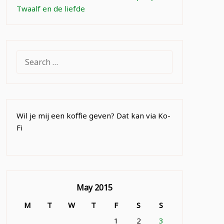
Twaalf en de liefde
SEARCH
FOR:
Wil je mij een koffie geven? Dat kan via Ko-
Fi
May 2015
M
T
W
T
F
S
S
1
2
3