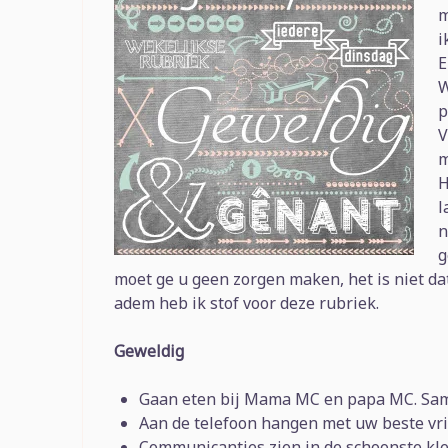
m
i
E
W
p
V
m
H
l
n
g
moet ge u geen zorgen maken, het is niet dat 
adem heb ik stof voor deze rubriek.
Geweldig
Gaan eten bij Mama MC en papa MC. Same
Aan de telefoon hangen met uw beste vrie
Communicantjes zien in de schoonste kle