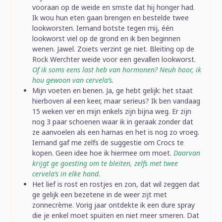
vooraan op de weide en smste dat hij honger had.
Ik wou hun eten gaan brengen en bestelde twee
lookworsten. Iemand botste tegen mij, één
lookworst viel op de grond en ik ben beginnen
wenen. Jawel. Zoiets verzint ge niet. Bleiting op de
Rock Werchter weide voor een gevallen lookworst.
Of ik soms eens last heb van hormonen? Neuh hoor, ik
hou gewoon van cervela’s.
Mijn voeten en benen. Ja, ge hebt gelijk: het staat
hierboven al een keer, maar serieus? Ik ben vandaag
15 weken ver en mijn enkels zijn bijna weg. Er zijn
nog 3 paar schoenen waar ik in geraak zonder dat
ze aanvoelen als een harnas en het is nog zo vroeg.
Iemand gaf me zelfs de suggestie om Crocs te
kopen. Geen idee hoe ik hiermee om moet.
Daarvan
krijgt ge goesting om te bleiten, zelfs met twee
cervela’s in elke hand.
Het lief is rost en rostjes en zon, dat wil zeggen dat
ge gelijk een bezetene in de weer zijt met
zonnecrème. Vorig jaar ontdekte ik een dure spray
die je enkel moet spuiten en niet meer smeren. Dat