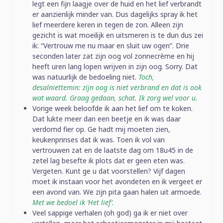
legt een fijn laagje over de huid en het lief verbrandt
er aanzienlijk minder van. Dus dagelijks spray ik het
lief meerdere keren in tegen de zon. Alleen zijn
gezicht is wat moeilijk en uitsmeren is te dun dus zei
ik: “Vertrouw me nu maar en sluit uw ogen”. Drie
seconden later zat zijn oog vol zonnecrème en hij
heeft uren lang lopen wrijven in zijn oog. Sorry. Dat
was natuurlijk de bedoeling niet.
Toch,
desalniettemin: zijn oog is niet verbrand en dat is ook
wat waard. Graag gedaan, schat. Ik zorg wel voor u.
Vorige week beloofde ik aan het lief om te koken.
Dat lukte meer dan een beetje en ik was daar
verdomd fier op. Ge hadt mij moeten zien,
keukenprinses dat ik was. Toen ik vol van
vertrouwen zat en de laatste dag om 18u45 in de
zetel lag besefte ik plots dat er geen eten was.
Vergeten. Kunt ge u dat voorstellen? Vijf dagen
moet ik instaan voor het avondeten en ik vergeet er
een avond van. We zijn pita gaan halen uit armoede.
Met we bedoel ik ‘Het lief’.
Veel sappige verhalen (oh god) ga ik er niet over