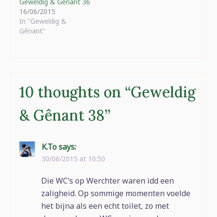
Geweldig & Gênant 36
16/06/2015
In "Geweldig &
Gênant"
10 thoughts on “
Geweldig
& Gênant 38
”
K.To
says:
30/06/2015 at 10:50
Die WC’s op Werchter waren idd een
zaligheid. Op sommige momenten voelde
het bijna als een echt toilet, zo met