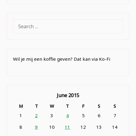
SEARCH
FOR:
Wil je mij een koffie geven? Dat kan via Ko-Fi
June 2015
M
T
W
T
F
S
S
1
2
3
4
5
6
7
8
9
10
11
12
13
14