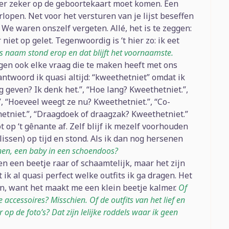
 er zeker op de geboortekaart moet komen. Een
rlopen. Net voor het versturen van je lijst beseffen
We waren onszelf vergeten. Allé, het is te zeggen:
niet op gelet. Tegenwoordig is ‘t hier zo: ik eet
’s naam stond erop en dat blijft het voornaamste.
ingen ook elke vraag die te maken heeft met ons
antwoord ik quasi altijd: “kweethetniet” omdat ik
g geven? Ik denk het.”, “Hoe lang? Kweethetniet.”,
 “Hoeveel weegt ze nu? Kweethetniet.”, “Co-
etniet.”, “Draagdoek of draagzak? Kweethetniet.”
t op ‘t gênante af. Zelf blijf ik mezelf voorhouden
lissen) op tijd en stond. Als ik dan nog hersenen
en, een baby in een schoendoos?
en een beetje raar of schaamtelijk, maar het zijn
ik al quasi perfect welke outfits ik ga dragen. Het
en, want het maakt me een klein beetje kalmer.
Of
 accessoires? Misschien. Of de outfits van het lief en
p de foto’s? Dat zijn lelijke roddels waar ik geen