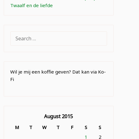
Twaalf en de liefde
SEARCH
FOR:
Wil je mij een koffie geven? Dat kan via Ko-
Fi
August 2015
M
T
W
T
F
S
S
1
2