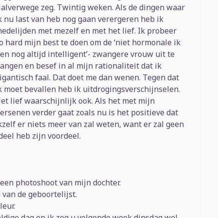
alverwege zeg. Twintig weken. Als de dingen waar
k nu last van heb nog gaan verergeren heb ik
edelijden met mezelf en met het lief. Ik probeer
o hard mijn best te doen om de ‘niet hormonale ik
en nog altijd intelligent’- zwangere vrouw uit te
angen en besef in al mijn rationaliteit dat ik
igantisch faal. Dat doet me dan wenen. Tegen dat
k moet bevallen heb ik uitdrogingsverschijnselen.
et lief waarschijnlijk ook. Als het met mijn
ersenen verder gaat zoals nu is het positieve dat
kzelf er niets meer van zal weten, want er zal geen
deel heb zijn voordeel.
een photoshoot van mijn dochter.
van de geboortelijst.
leur.
ige dag en ik zeg u volgende week dinsdag wel