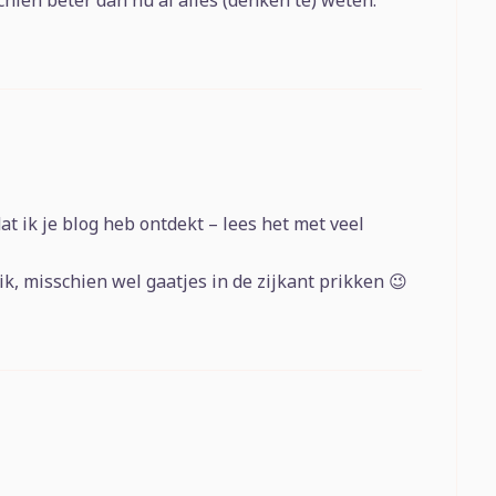
chien beter dan nu al alles (denken te) weten.
dat ik je blog heb ontdekt – lees het met veel
, misschien wel gaatjes in de zijkant prikken 😉