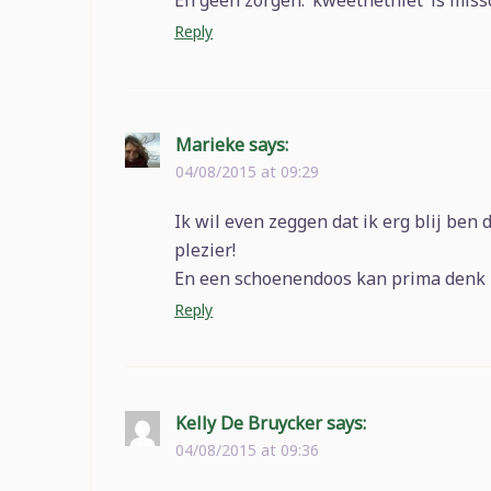
En geen zorgen: ‘kweethetniet’ is miss
Reply
Marieke
says:
04/08/2015 at 09:29
Ik wil even zeggen dat ik erg blij ben 
plezier!
En een schoenendoos kan prima denk ik
Reply
Kelly De Bruycker
says:
04/08/2015 at 09:36