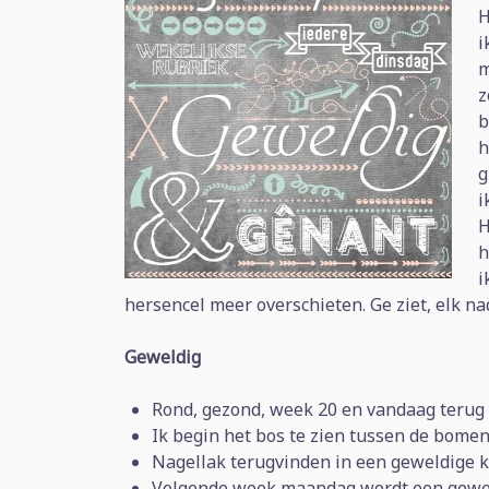
H
i
m
z
b
h
g
i
H
h
i
hersencel meer overschieten. Ge ziet, elk na
Geweldig
Rond, gezond, week 20 en vandaag terug 
Ik begin het bos te zien tussen de bomen 
Nagellak terugvinden in een geweldige k
Volgende week maandag wordt een geweld