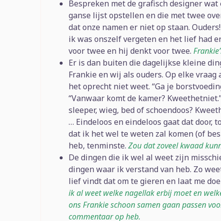
Bespreken met de grafisch designer wat
ganse lijst opstellen en die met twee ove
dat onze namen er niet op staan. Ouders! 
ik was onszelf vergeten en het lief had er 
voor twee en hij denkt voor twee.
Frankie
Er is dan buiten die dagelijkse kleine d
Frankie en wij als ouders. Op elke vraag 
het oprecht niet weet. “Ga je borstvoedin
“Vanwaar komt de kamer? Kweethetniet.”,
sleeper, wieg, bed of schoendoos? Kweeth
… Eindeloos en eindeloos gaat dat door, to
dat ik het wel te weten zal komen (of bes
heb, tenminste.
Zou dat zoveel kwaad kunn
De dingen die ik wel al weet zijn misschi
dingen waar ik verstand van heb. Zo weet 
lief vindt dat om te gieren en laat me do
ik al weet welke nagellak erbij moet en welke
ons Frankie schoon samen gaan passen voor o
commentaar op heb.