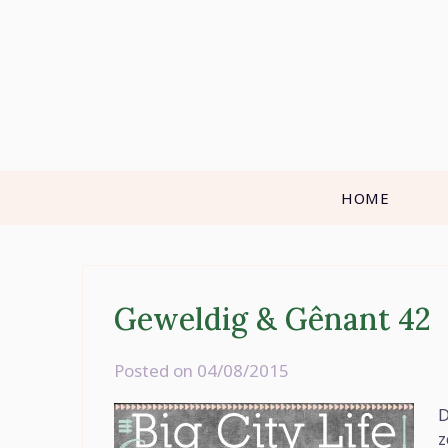
Skip
to
content
HOME
Geweldig & Gênant 42
Posted on
04/08/2015
by
rominatje
D
z