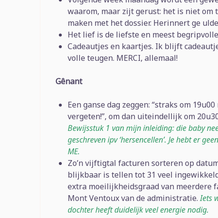
waarom, maar zijt gerust: het is niet om t
maken met het dossier. Herinnert ge ulder
Het lief is de liefste en meest begripvoll
Cadeautjes en kaartjes. Ik blijft cadeau
volle teugen. MERCI, allemaal!
Gênant
Een ganse dag zeggen: “straks om 19u00 
vergeten!”, om dan uiteindellijk om 20u30
Bewijsstuk 1 van mijn inleiding: die baby ne
geschreven ipv ‘hersencellen’. Je hebt er gee
ME.
Zo’n vijftigtal facturen sorteren op da
blijkbaar is tellen tot 31 veel ingewikke
extra moeilijkheidsgraad van meerdere f
Mont Ventoux van de administratie.
Iets 
dochter heeft duidelijk veel energie nodig.