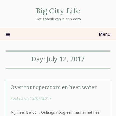
Skip
Big City Life
to
content
Het stadsleven in een dorp
Menu
Day:
July 12, 2017
Over touroperators en heet water
Posted on
12/07/2017
by
rominatje
Mijnheer Bellot, . Onlangs vloog een mama met haar