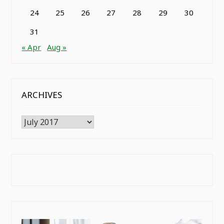
24
25
26
27
28
29
30
31
« Apr
Aug »
ARCHIVES
Archives