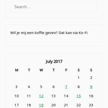
SEARCH
FOR:
Wil je mij een koffie geven? Dat kan via Ko-Fi
July 2017
M
T
W
T
F
S
S
1
2
3
4
5
6
7
8
9
10
11
12
13
14
15
16
17
18
19
20
21
22
23