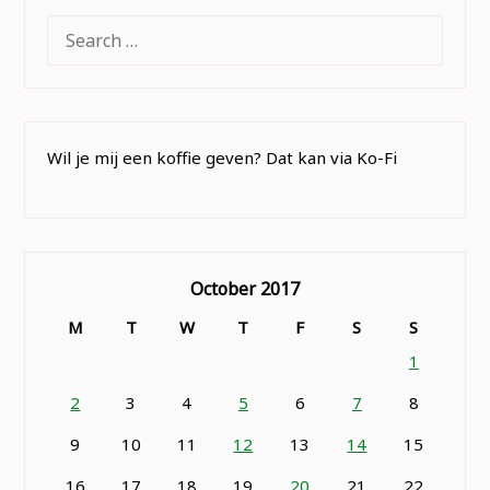
SEARCH
FOR:
Wil je mij een koffie geven? Dat kan via Ko-Fi
October 2017
M
T
W
T
F
S
S
1
2
3
4
5
6
7
8
9
10
11
12
13
14
15
16
17
18
19
20
21
22