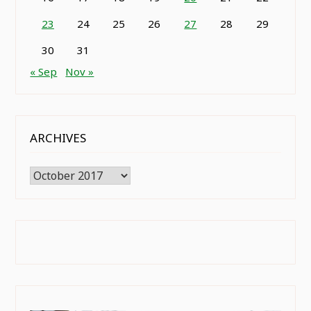
23
24
25
26
27
28
29
30
31
« Sep
Nov »
ARCHIVES
Archives