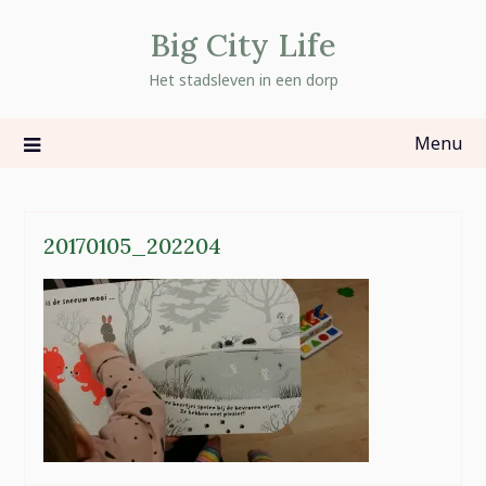
Skip
Big City Life
to
content
Het stadsleven in een dorp
Menu
20170105_202204