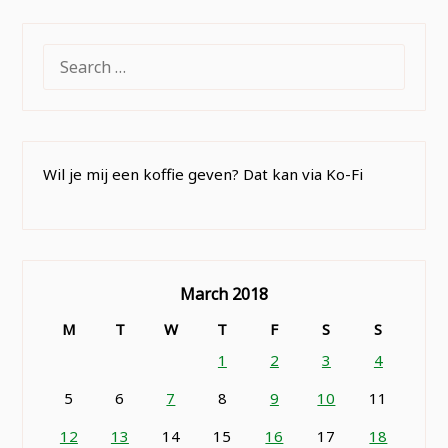
SEARCH
FOR:
Wil je mij een koffie geven? Dat kan via Ko-Fi
March 2018
M
T
W
T
F
S
S
1
2
3
4
5
6
7
8
9
10
11
12
13
14
15
16
17
18