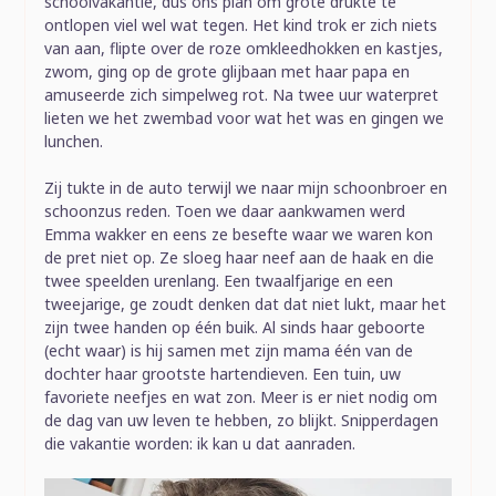
schoolvakantie, dus ons plan om grote drukte te
ontlopen viel wel wat tegen. Het kind trok er zich niets
van aan, flipte over de roze omkleedhokken en kastjes,
zwom, ging op de grote glijbaan met haar papa en
amuseerde zich simpelweg rot. Na twee uur waterpret
lieten we het zwembad voor wat het was en gingen we
lunchen.
Zij tukte in de auto terwijl we naar mijn schoonbroer en
schoonzus reden. Toen we daar aankwamen werd
Emma wakker en eens ze besefte waar we waren kon
de pret niet op. Ze sloeg haar neef aan de haak en die
twee speelden urenlang. Een twaalfjarige en een
tweejarige, ge zoudt denken dat dat niet lukt, maar het
zijn twee handen op één buik. Al sinds haar geboorte
(echt waar) is hij samen met zijn mama één van de
dochter haar grootste hartendieven. Een tuin, uw
favoriete neefjes en wat zon. Meer is er niet nodig om
de dag van uw leven te hebben, zo blijkt. Snipperdagen
die vakantie worden: ik kan u dat aanraden.