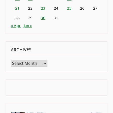
21
22
23
24
25
26
27
28
29
30
31
« Apr
Jun »
ARCHIVES
Archives