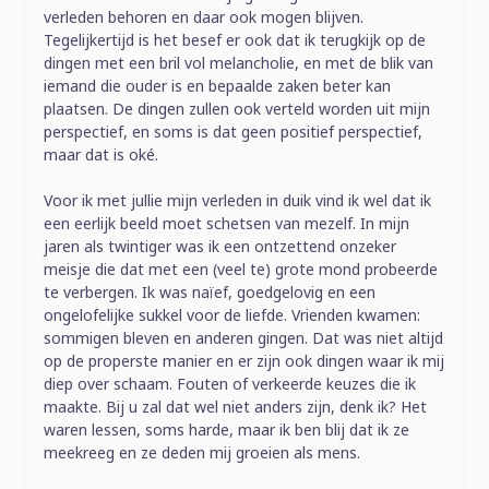
verleden behoren en daar ook mogen blijven.
Tegelijkertijd is het besef er ook dat ik terugkijk op de
dingen met een bril vol melancholie, en met de blik van
iemand die ouder is en bepaalde zaken beter kan
plaatsen. De dingen zullen ook verteld worden uit mijn
perspectief, en soms is dat geen positief perspectief,
maar dat is oké.
Voor ik met jullie mijn verleden in duik vind ik wel dat ik
een eerlijk beeld moet schetsen van mezelf. In mijn
jaren als twintiger was ik een ontzettend onzeker
meisje die dat met een (veel te) grote mond probeerde
te verbergen. Ik was naïef, goedgelovig en een
ongelofelijke sukkel voor de liefde. Vrienden kwamen:
sommigen bleven en anderen gingen. Dat was niet altijd
op de properste manier en er zijn ook dingen waar ik mij
diep over schaam. Fouten of verkeerde keuzes die ik
maakte. Bij u zal dat wel niet anders zijn, denk ik? Het
waren lessen, soms harde, maar ik ben blij dat ik ze
meekreeg en ze deden mij groeien als mens.