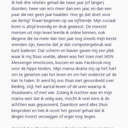
Ik heb drie relaties gehad die twee jaar (of langer)
duurden, twee van iets meer dan een jaar, en dan een
paar die net geen jaar haalden. Hoe ge dat doet voor
uw dertig? Eraan beginnen op uw vijftiende. Mijn sociaal
leven is altijd levendig en druk geweest. De meeste
mensen uit mijn leven leerde ik online kennen, ook
diegene die na meer dan tien jaar nog steeds mijn beste
vrienden zijn, kwestie dat je dat computergebruik wat
kunt kaderen. Dat scherm en klavier gaven mij een plek
waar ik mij thuis voelde, alleen was het toen met MSN
Messenger emoticons, buzzen en was Facebook nog
voor de hippe kinders. Mijn mama drukte mij op het hart
om te genieten van het leven en om het onderste uit de
kan te halen. Er werd bij ons thuis niet geoordeeld over
kleding, stijl, het aantal lieven of de uren waarop ik
thuiskwam, of met wie. Zolang ik nuchter was en mijn
mama wist dat ik veilig was, mocht ik veel eens ik de
achttien was gepasseerd. Daardoor werd alles thuis
besproken en heb ik nooit het gevoel gehad dat ik
dingen moest verzwijgen of erger nog: liegen.