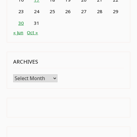
23
24
25
26
27
28
29
30
31
« Jun
Oct »
ARCHIVES
Archives