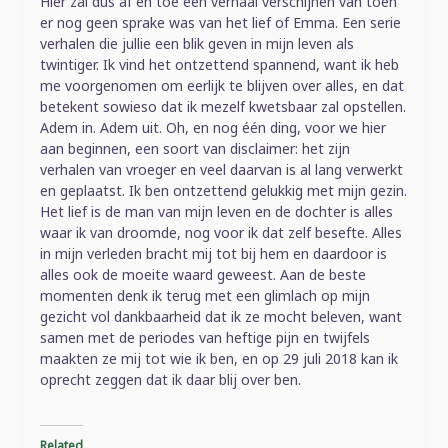
Hier zal dus af en toe een verhaal verschijnen van toen
er nog geen sprake was van het lief of Emma. Een serie
verhalen die jullie een blik geven in mijn leven als
twintiger. Ik vind het ontzettend spannend, want ik heb
me voorgenomen om eerlijk te blijven over alles, en dat
betekent sowieso dat ik mezelf kwetsbaar zal opstellen.
Adem in. Adem uit. Oh, en nog één ding, voor we hier
aan beginnen, een soort van disclaimer: het zijn
verhalen van vroeger en veel daarvan is al lang verwerkt
en geplaatst. Ik ben ontzettend gelukkig met mijn gezin.
Het lief is de man van mijn leven en de dochter is alles
waar ik van droomde, nog voor ik dat zelf besefte. Alles
in mijn verleden bracht mij tot bij hem en daardoor is
alles ook de moeite waard geweest. Aan de beste
momenten denk ik terug met een glimlach op mijn
gezicht vol dankbaarheid dat ik ze mocht beleven, want
samen met de periodes van heftige pijn en twijfels
maakten ze mij tot wie ik ben, en op 29 juli 2018 kan ik
oprecht zeggen dat ik daar blij over ben.
Related