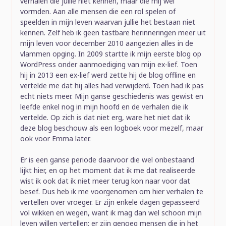
verhalen die jullie niet kennen, maar die mij wel
vormden. Aan alle mensen die een rol spelen of
speelden in mijn leven waarvan jullie het bestaan niet
kennen. Zelf heb ik geen tastbare herinneringen meer uit
mijn leven voor december 2010 aangezien alles in de
vlammen opging. In 2009 startte ik mijn eerste blog op
WordPress onder aanmoediging van mijn ex-lief. Toen
hij in 2013 een ex-lief werd zette hij de blog offline en
vertelde me dat hij alles had verwijderd. Toen had ik pas
echt niets meer. Mijn ganse geschiedenis was gewist en
leefde enkel nog in mijn hoofd en de verhalen die ik
vertelde. Op zich is dat niet erg, ware het niet dat ik
deze blog beschouw als een logboek voor mezelf, maar
ook voor Emma later.
Er is een ganse periode daarvoor die wel onbestaand
lijkt hier, en op het moment dat ik me dat realiseerde
wist ik ook dat ik niet meer terug kon naar voor dat
besef. Dus heb ik me voorgenomen om hier verhalen te
vertellen over vroeger. Er zijn enkele dagen gepasseerd
vol wikken en wegen, want ik mag dan wel schoon mijn
leven willen vertellen: er zijn genoeg mensen die in het