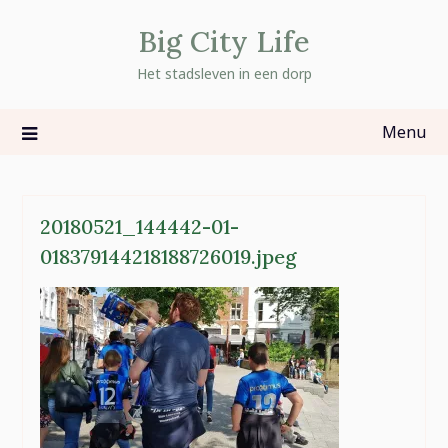
Skip
Big City Life
to
content
Het stadsleven in een dorp
Menu
20180521_144442-01-
018379144218188726019.jpeg