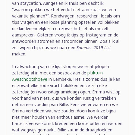
van staycation. Aangezien ik thuis ben dacht ik:
“waarom pakken we het verlof niet aan zoals we een
vakantie plannen?”. Rondvragen, researchen, locals om
tips vragen en een losse planning opstellen vol plekken
die kindvriendelijk zijn en zowel het lief als mezelf
aanspreken. Gisteren vroeg ik tips op Instagram en de
antwoorden stromen en stroomden binnen. Zoals ik al
zei: wij zijn hip, dus we gaan een
Summer 2019 List
maken.
In afwachting van die lijst vlogen we er afgelopen
zaterdag al in met een bezoek aan de
pluktuin
Aveschootshoeve
in Lembeke. Het is zomer, dus je kan
er zowat elke rode vrucht plukken en ze zijn elke
zaterdag (en woensdagnamiddag) open. Emma wist op
voorhand van niets, dus we konden rustig vertrekken
net na een voeding van Billie. Eens we er waren en we
Emma vertelden wat we zouden doen kon ik ze bijna
niet meer houden van enthousiasme. We werden
hartelijk verwelkomd, kregen een korte uitleg en werden
wat wegwijs gemaakt. Billie zat in de draagdoek en