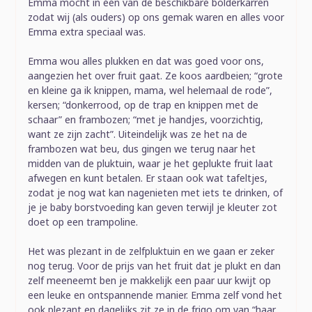
Emma mocht in één van de beschikbare bolderkarren
zodat wij (als ouders) op ons gemak waren en alles voor
Emma extra speciaal was.
Emma wou alles plukken en dat was goed voor ons,
aangezien het over fruit gaat. Ze koos aardbeien; “grote
en kleine ga ik knippen, mama, wel helemaal de rode”,
kersen; “donkerrood, op de trap en knippen met de
schaar” en frambozen; “met je handjes, voorzichtig,
want ze zijn zacht”. Uiteindelijk was ze het na de
frambozen wat beu, dus gingen we terug naar het
midden van de pluktuin, waar je het geplukte fruit laat
afwegen en kunt betalen. Er staan ook wat tafeltjes,
zodat je nog wat kan nagenieten met iets te drinken, of
je je baby borstvoeding kan geven terwijl je kleuter zot
doet op een trampoline.
Het was plezant in de zelfpluktuin en we gaan er zeker
nog terug. Voor de prijs van het fruit dat je plukt en dan
zelf meeneemt ben je makkelijk een paar uur kwijt op
een leuke en ontspannende manier. Emma zelf vond het
ook plezant en dagelijks zit ze in de frigo om van “haar