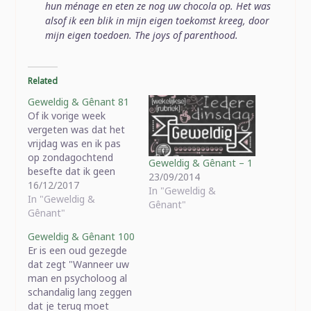
hun ménage en eten ze nog uw chocola op. Het was
alsof ik een blik in mijn eigen toekomst kreeg, door
mijn eigen toedoen. The joys of parenthood.
Related
Geweldig & Gênant 81
Of ik vorige week
vergeten was dat het
vrijdag was en ik pas
op zondagochtend
Geweldig & Gênant – 1
besefte dat ik geen
23/09/2014
'Geweldig & Gênant'
16/12/2017
In "Geweldig &
online had gezet?
In "Geweldig &
Gênant"
Misschien. Ge kunt
Gênant"
niets bewijzen.
Geweldig & Gênant 100
December is sowieso
Er is een oud gezegde
al ontzettend druk en
dat zegt "Wanneer uw
het feit dat elk lid van
man en psycholoog al
dit gezin nog eens
schandalig lang zeggen
verjaart in december…
dat je terug moet