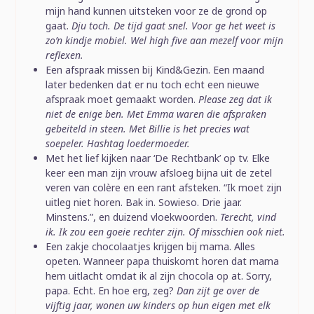
mijn hand kunnen uitsteken voor ze de grond op
gaat.
Dju toch. De tijd gaat snel. Voor ge het weet is
zo’n kindje mobiel. Wel high five aan mezelf voor mijn
reflexen.
Een afspraak missen bij Kind&Gezin. Een maand
later bedenken dat er nu toch echt een nieuwe
afspraak moet gemaakt worden.
Please zeg dat ik
niet de enige ben. Met Emma waren die afspraken
gebeiteld in steen. Met Billie is het precies wat
soepeler. Hashtag loedermoeder.
Met het lief kijken naar ‘De Rechtbank’ op tv. Elke
keer een man zijn vrouw afsloeg bijna uit de zetel
veren van colère en een rant afsteken. “Ik moet zijn
uitleg niet horen. Bak in. Sowieso. Drie jaar.
Minstens.”, en duizend vloekwoorden.
Terecht, vind
ik. Ik zou een goeie rechter zijn. Of misschien ook niet.
Een zakje chocolaatjes krijgen bij mama. Alles
opeten. Wanneer papa thuiskomt horen dat mama
hem uitlacht omdat ik al zijn chocola op at. Sorry,
papa. Echt. En hoe erg, zeg?
Dan zijt ge over de
vijftig jaar, wonen uw kinders op hun eigen met elk