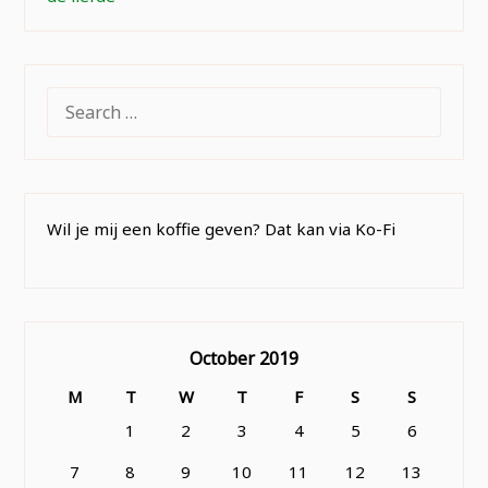
SEARCH
FOR:
Wil je mij een koffie geven? Dat kan via Ko-Fi
October 2019
M
T
W
T
F
S
S
1
2
3
4
5
6
7
8
9
10
11
12
13