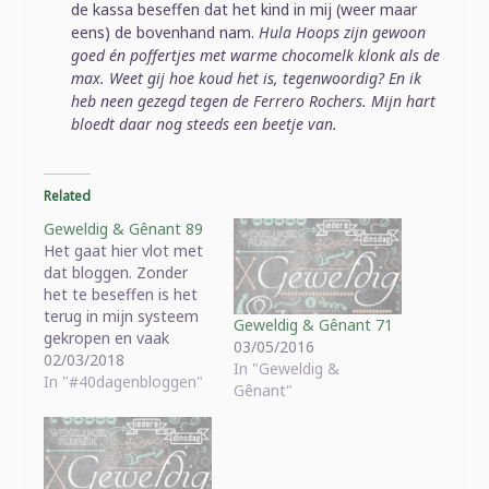
de kassa beseffen dat het kind in mij (weer maar
eens) de bovenhand nam.
Hula Hoops zijn gewoon
goed én poffertjes met warme chocomelk klonk als de
max. Weet gij hoe koud het is, tegenwoordig? En ik
heb neen gezegd tegen de Ferrero Rochers. Mijn hart
bloedt daar nog steeds een beetje van.
Related
Geweldig & Gênant 89
Het gaat hier vlot met
dat bloggen. Zonder
het te beseffen is het
terug in mijn systeem
Geweldig & Gênant 71
gekropen en vaak
03/05/2016
bedenk ik overdag al
02/03/2018
In "Geweldig &
"ah, vanavond kan ik
In "#40dagenbloggen"
Gênant"
misschien daarover
eens babbelen", in
plaats van "als ik nog
eens blog kan ik het