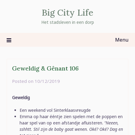
Skip
Big City Life
to
content
Het stadsleven in een dorp
Menu
Geweldig & Gênant 106
Posted on
10/12/2019
by
rominatje
Geweldig
Een weekend vol Sinterklaasvreugde
Emma op haar ééntje zien spelen met de poppen en
haar spel van op een afstandje afluisteren.
“Neeen,
sshhtt. Stil zijn de baby gaat wenen. Oké? Oké? Dag en