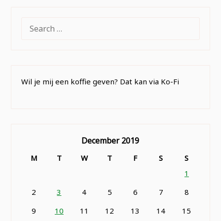
SEARCH
FOR:
Wil je mij een koffie geven? Dat kan via Ko-Fi
December 2019
M
T
W
T
F
S
S
1
2
3
4
5
6
7
8
9
10
11
12
13
14
15