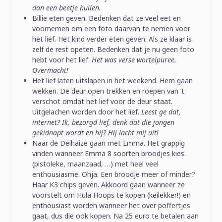
dan een beetje huilen.
Billie eten geven. Bedenken dat ze veel eet en
voornemen om een foto daarvan te nemen voor
het lief. Het kind verder eten geven. Als ze klaar is
zelf de rest opeten. Bedenken dat je nu geen foto
hebt voor het lief.
Het was verse wortelpuree.
Overmacht!
Het lief laten uitslapen in het weekend. Hem gaan
wekken. De deur open trekken en roepen van ‘t
verschot omdat het lief voor de deur staat.
Uitgelachen worden door het lief.
Leest ge dat,
internet? Ik, bezorgd lief, denk dat die jongen
gekidnapt wordt en hij? Hij lacht mij uit!
Naar de Delhaize gaan met Emma. Het grappig
vinden wanneer Emma 8 soorten broodjes kies
(pistoleke, maanzaad, …) met heel veel
enthousiasme. Ohja. Een broodje meer of minder?
Haar K3 chips geven. Akkoord gaan wanneer ze
voorstelt om Hula Hoops te kopen (keilekker!) en
enthousiast worden wanneer het over poffertjes
gaat, dus die ook kopen. Na 25 euro te betalen aan