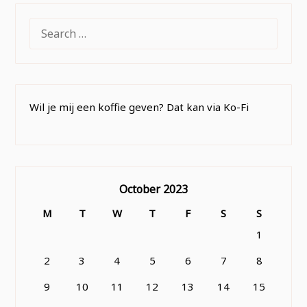
SEARCH
FOR:
Wil je mij een koffie geven? Dat kan via Ko-Fi
October 2023
M
T
W
T
F
S
S
1
2
3
4
5
6
7
8
9
10
11
12
13
14
15