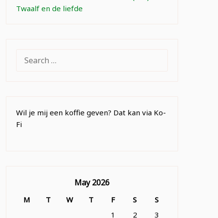
Twaalf en de liefde
SEARCH
FOR:
Wil je mij een koffie geven? Dat kan via Ko-
Fi
May 2026
M
T
W
T
F
S
S
1
2
3