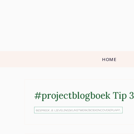
Skip
to
content
HOME
#projectblogboek Tip 