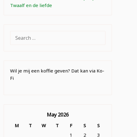
Twaalf en de liefde
SEARCH
FOR:
Wil je mij een koffie geven? Dat kan via Ko-
Fi
May 2026
M
T
W
T
F
S
S
1
2
3