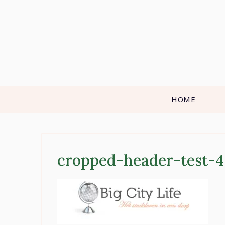
Skip
to
content
HOME
cropped-header-test-4