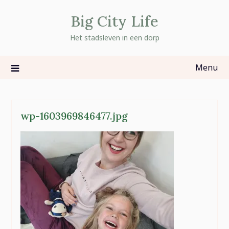
Skip
Big City Life
to
content
Het stadsleven in een dorp
Menu
wp-1603969846477.jpg