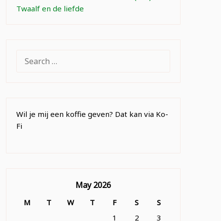
Twaalf en de liefde
SEARCH
FOR:
Wil je mij een koffie geven? Dat kan via Ko-
Fi
May 2026
M
T
W
T
F
S
S
1
2
3