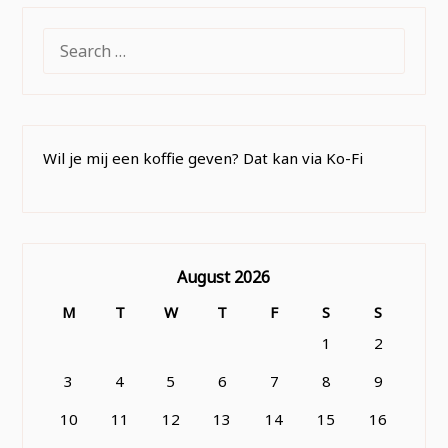
SEARCH
FOR:
Wil je mij een koffie geven? Dat kan via Ko-Fi
August 2026
M
T
W
T
F
S
S
1
2
3
4
5
6
7
8
9
10
11
12
13
14
15
16