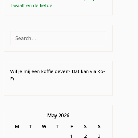
Twaalf en de liefde
SEARCH
FOR:
Wil je mij een koffie geven? Dat kan via Ko-
Fi
May 2026
M
T
W
T
F
S
S
1
2
3