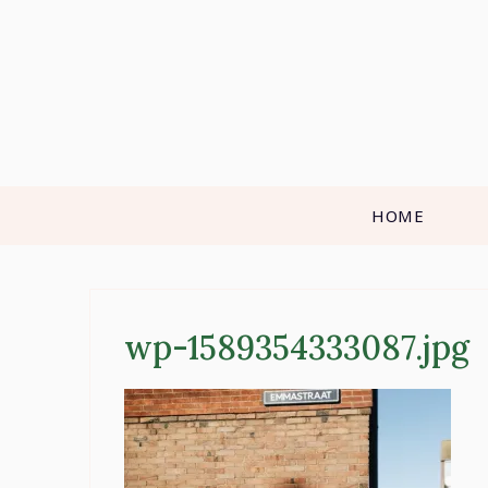
Skip
to
content
HOME
wp-1589354333087.jpg