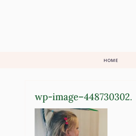
Skip
to
content
HOME
wp-image–448730302.