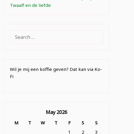
Twaalf en de liefde
SEARCH
FOR:
Wil je mij een koffie geven? Dat kan via Ko-
Fi
May 2026
M
T
W
T
F
S
S
1
2
3