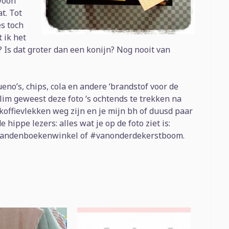
ewoon
t. Tot
es toch
t ik het
? Is dat groter dan een konijn? Nog nooit van
eno’s, chips, cola en andere ‘brandstof voor de
slim geweest deze foto ‘s ochtends te trekken na
 koffievlekken weg zijn en je mijn bh of duusd paar
hippe lezers: alles wat je op de foto ziet is:
vandenboekenwinkel of #vanonderdekerstboom.