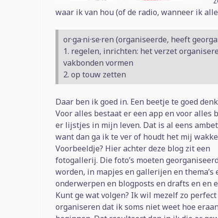
z
waar ik van hou (of de radio, wanneer ik alle
or·ga·ni·se·ren (organiseerde, heeft georg
1. regelen, inrichten: het verzet organise
vakbonden vormen
2. op touw zetten
Daar ben ik goed in. Een beetje te goed denk
Voor alles bestaat er een app en voor
alles 
er lijstjes in mijn leven. Dat is al eens ambe
want dan ga ik te ver of houdt het mij wakker
Voorbeeldje? Hier achter deze blog zit een
fotogallerij. Die foto’s moeten georganiseer
worden, in mapjes en gallerijen en thema’s 
onderwerpen en blogposts en drafts en en 
Kunt ge wat volgen? Ik wil mezelf zo perfect
organiseren dat ik soms niet weet hoe eraan