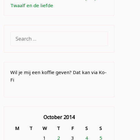
Twaalf en de liefde
SEARCH
FOR:
Wil je mij een koffie geven? Dat kan via Ko-
Fi
October 2014
M
T
W
T
F
S
S
1
2
3
4
5