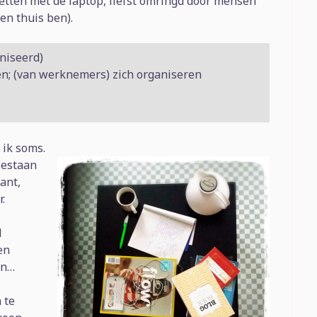
etten met de laptop, liefst omringd door mensen
en thuis ben).
aniseerd)
ren; (van werknemers) zich organiseren
 ik soms.
bestaan
tant,
.
d
en
en…
 te