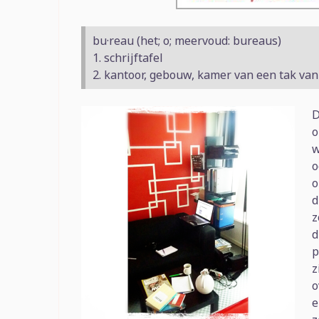
bu·reau (het; o; meervoud: bureaus)
1. schrijftafel
2. kantoor, gebouw, kamer van een tak van 
D
o
w
o
o
d
z
d
p
z
o
e