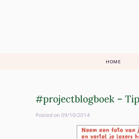
Skip
to
content
HOME
#projectblogboek – Tip
Posted on
09/10/2014
by
rominatje