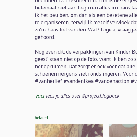
beginnen. Dat resulteert dan in ik die er g
helemaal niet aan begin en alles in chaos laa
ik het beu ben, om dan als een bezetene all
te organiseren, terwijl ik mezelf vervloek da
zo’n chaos liet worden. Wat? Logica, vraag je
gehoord.
Nog even dit: de verpakkingen van Kinder Bu
geest’ staan niet op de foto, want ik ben zo 
het opruimen. Dat zorgt er ook voor dat alle
schoenen nergens ziet rondslingeren. Voor de 
#vanhetlief #vandenikea #vandenaction #
Hier
lees je alles over #projectblogboek
Related