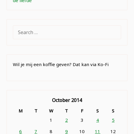
de liefde
SEARCH
FOR:
Wil je mij een koffie geven? Dat kan via Ko-Fi
October 2014
M
T
W
T
F
S
S
1
2
3
4
5
6
7
8
9
10
11
12