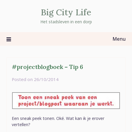
Skip
Big City Life
to
content
Het stadsleven in een dorp
Menu
#projectblogboek – Tip 6
Posted on
26/10/2014
by
rominatje
Een sneak peek tonen. Oké. Wat kan ik je erover
vertellen?